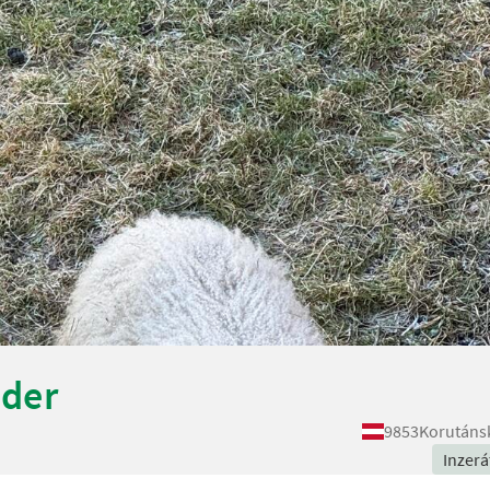
dder
9853
Korutáns
Inzerá