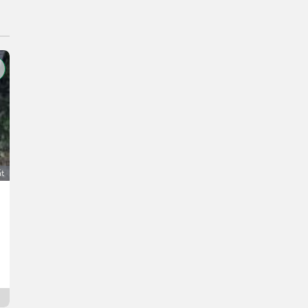
át
Walliser Schwarznasenschaf
210 €
DPH je neaplikovateľné
Manuel
8904 Štajersko
Od včerejška