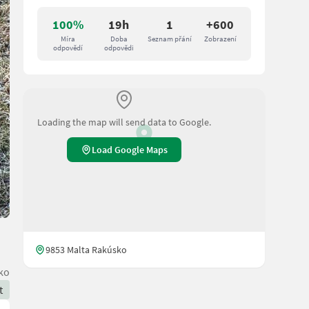
100%
19h
1
+600
Míra
Doba
Seznam přání
Zobrazení
odpovědí
odpovědi
Loading the map will send data to Google.
Load Google Maps
9853 Malta Rakúsko
ko
t