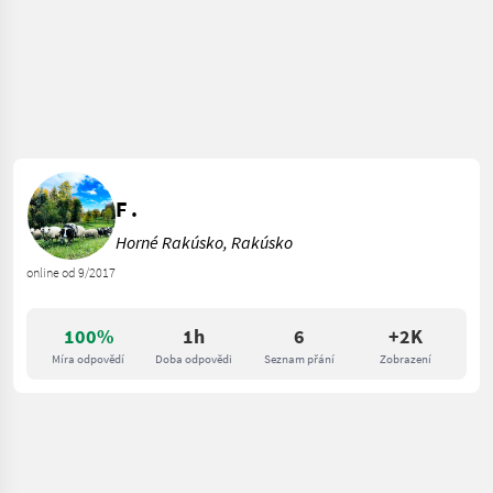
F .
Horné Rakúsko, Rakúsko
online od 9/2017
100%
1h
6
+2K
Míra odpovědí
Doba odpovědi
Seznam přání
Zobrazení