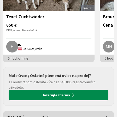
Inzerát
Texel-Zuchtwidder
Braun-
850 €
Cena n
DPH je neaplikovateľné
H.
M
8563 Štajersko
5 hod. online
5 hod. o
Máte Ovce / Ostatné plemená oviec na prodej?
a Landwirt.com oslovíte více než 545 000 registrovaných
uživatelů.
Inzerujte zdarma