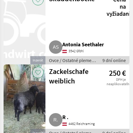
na
vyžiadani
Antonia Seethaler
3542 Gföhl
Ovce / Ostatné plemená
9 dní online
Inzerát
oviec
Zackelschafe
250 €
weiblich
DPH je
neaplikovateľné
R .
4462 Reichraming
Inzerát