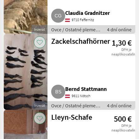
Claudia Gradnitzer
9710 Feffernitz
Ovce / Ostatné plemená
4 dní online
Inzerát
oviec
Zackelschafhörner
1,30 €
DPH je
neaplikovateľné
Bernd Stattmann
9611 Nötsch
Ovce / Ostatné plemená
4 dní online
Inzerát
oviec
Lleyn-Schafe
500 €
DPH je
neaplikovateľné