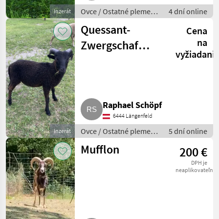
Ovce / Ostatné plemená
4 dní online
Inzerát
oviec
Quessant-
Cena
na
Zwergschaf
vyžiadani
Widder
Raphael Schöpf
6444 Längenfeld
Ovce / Ostatné plemená
5 dní online
Inzerát
oviec
Mufflon
200 €
DPH je
neaplikovateľné