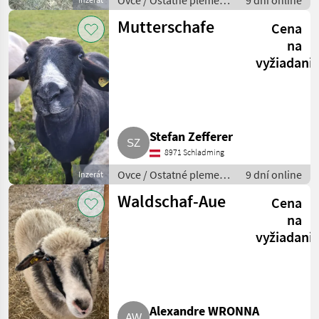
Ovce / Ostatné plemená
9 dní online
oviec
Mutterschafe
Cena
na
vyžiadani
Stefan Zefferer
8971 Schladming
Ovce / Ostatné plemená
9 dní online
Inzerát
oviec
Waldschaf-Aue
Cena
na
vyžiadani
Alexandre WRONNA