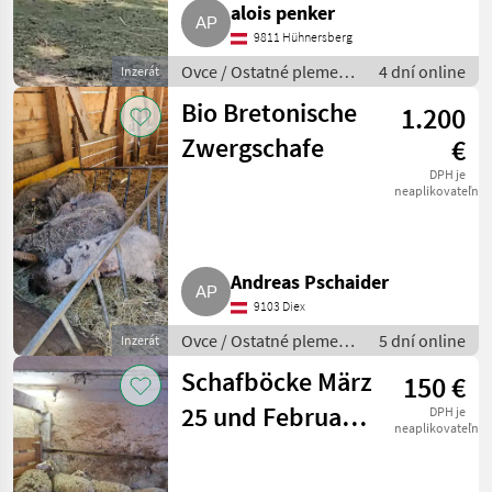
alois penker
9811 Hühnersberg
Ovce / Ostatné plemená
4 dní online
Inzerát
oviec
Bio Bretonische
1.200
Zwergschafe
€
DPH je
neaplikovateľné
Andreas Pschaider
9103 Diex
Ovce / Ostatné plemená
5 dní online
Inzerát
oviec
Schafböcke März
150 €
25 und Februar
DPH je
neaplikovateľné
26