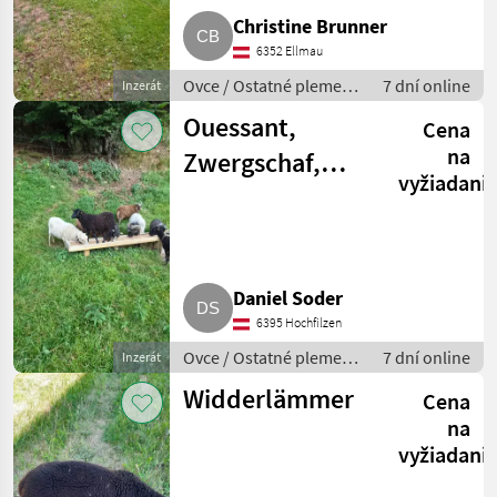
Christine Brunner
6352 Ellmau
Ovce / Ostatné plemená
7 dní online
Inzerát
oviec
Ouessant,
Cena
na
Zwergschaf,
vyžiadani
Quessant
weiblich
Daniel Soder
6395 Hochfilzen
Ovce / Ostatné plemená
7 dní online
Inzerát
oviec
Widderlämmer
Cena
na
vyžiadani