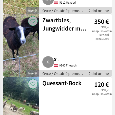
5112 Maxdorf
Ovce / Ostatné plemená
2 dní online
Inzerát
oviec
Zwartbles,
350 €
Jungwidder mit
DPH je
neaplikovateľné
Abstammung
Původní
cena 300 €
X .
9360 Friesach
Ovce / Ostatné plemená
2 dní online
Inzerát
oviec
Quessant-Bock
120 €
DPH je
neaplikovateľné