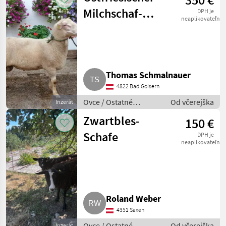
Milchschaf-
DPH je
neaplikovateľné
Widder
Thomas Schmalnauer
4822 Bad Goisern
Ovce / Ostatné
Od včerejška
Inzerát
plemená oviec
Zwartbles-
150 €
Schafe
DPH je
neaplikovateľné
Roland Weber
4351 Saxen
Ovce / Ostatné
Od včerejška
Inzerát