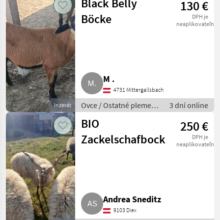
Black Belly
130 €
Böcke
DPH je
neaplikovateľné
M .
4731 Mittergallsbach
Ovce / Ostatné plemená
3 dní online
Inzerát
oviec
BIO
250 €
Zackelschafbock
DPH je
neaplikovateľné
Andrea Sneditz
9103 Diex