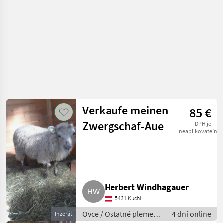
Verkaufe meinen
85 €
Zwergschaf-Aue
DPH je
neaplikovateľné
Herbert Windhagauer
5431 Kuchl
Ovce / Ostatné plemená
4 dní online
Inzerát