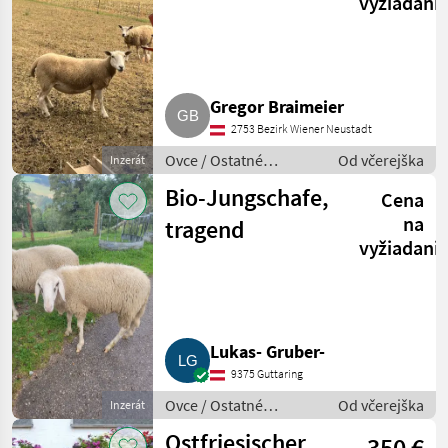
vyžiadani
Gregor Braimeier
2753 Bezirk Wiener Neustadt
Ovce / Ostatné
Od včerejška
Inzerát
plemená oviec
Bio-Jungschafe,
Cena
na
tragend
vyžiadani
Lukas- Gruber-
9375 Guttaring
Ovce / Ostatné
Od včerejška
Inzerát
plemená oviec
Ostfriesischer
350 €