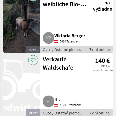
na
weibliche Bio-
vyžiadani
Schafe
Viktoria Berger
5660 Taxenbach
Ovce / Ostatné plemená
7 dní online
Inzerát
oviec
Verkaufe
140 €
Waldschafe
DPH je
neaplikovateľné
H .
4100 Ottensheim
Ovce / Ostatné plemená
7 dní online
Inzerát