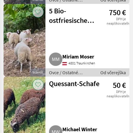
plemená oviec
5 Bio-
750 €
ostfriesische
DPH je
neaplikovateľné
Milchschafe, 6
Monate alt
Miriam Moser
4801 Traunkirchen
Ovce / Ostatné
Od včerejška
Inzerát
plemená oviec
Quessant-Schafe
50 €
DPH je
neaplikovateľné
Michael Winter