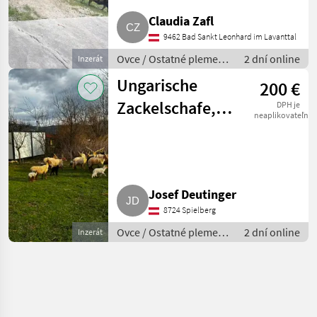
Claudia Zafl
9462 Bad Sankt Leonhard im Lavanttal
Ovce / Ostatné plemená
2 dní online
Inzerát
oviec
Ungarische
200 €
Zackelschafe,
DPH je
neaplikovateľné
Zuchtwidder
und Lämmer
Josef Deutinger
8724 Spielberg
Ovce / Ostatné plemená
2 dní online
Inzerát
oviec