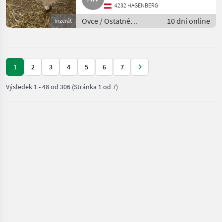
4232 HAGENBERG
Ovce / Ostatné
10 dní online
Inzerát
plemená oviec
1
2
3
4
5
6
7
Výsledek
1
-
48
od
306
(Stránka 1 od 7)