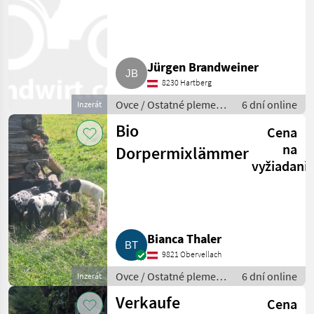
Jürgen Brandweiner
8230 Hartberg
Ovce / Ostatné plemená
6 dní online
Inzerát
oviec
Bio
Cena
na
Dorpermixlämmer
vyžiadani
Bianca Thaler
9821 Obervellach
Ovce / Ostatné plemená
6 dní online
Inzerát
oviec
Verkaufe
Cena