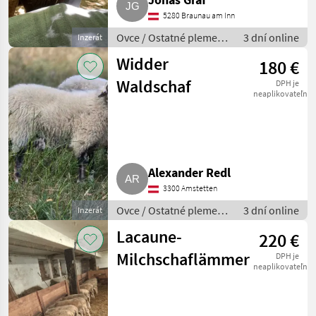
5280 Braunau am Inn
Ovce / Ostatné plemená
3 dní online
Inzerát
oviec
Widder
180 €
Waldschaf
DPH je
neaplikovateľné
Alexander Redl
3300 Amstetten
Ovce / Ostatné plemená
3 dní online
Inzerát
oviec
Lacaune-
220 €
Milchschaflämmer
DPH je
neaplikovateľné