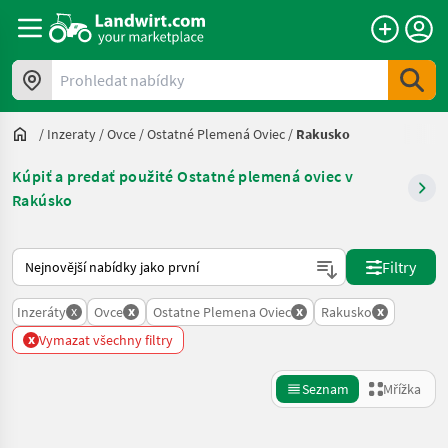
Prohledat nabídky
/
Inzeraty
/
Ovce
/
Ostatné Plemená Oviec
/
Rakusko
Kúpiť a predať použité Ostatné plemená oviec v
Rakúsko
Takto se řadí nabídky na Landwirt.com
Filtry
x
x
x
x
Inzeráty
Ovce
Ostatne Plemena Oviec
Rakusko
x
Vymazat všechny filtry
Seznam
Mřížka