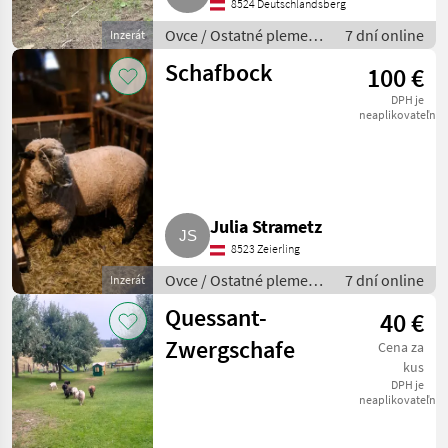
8524 Deutschlandsberg
Ovce / Ostatné plemená
7 dní online
Inzerát
oviec
Schafbock
100 €
DPH je
neaplikovateľné
Julia Strametz
8523 Zeierling
Ovce / Ostatné plemená
7 dní online
Inzerát
oviec
Quessant-
40 €
Zwergschafe
Cena za
kus
DPH je
neaplikovateľné