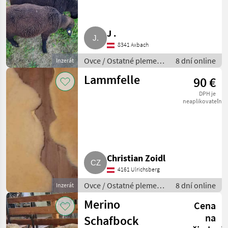
J .
8341 Axbach
Ovce / Ostatné plemená
8 dní online
Inzerát
oviec
Lammfelle
90 €
DPH je
neaplikovateľné
Christian Zoidl
4161 Ulrichsberg
Ovce / Ostatné plemená
8 dní online
Inzerát
oviec
Merino
Cena
na
Schafbock