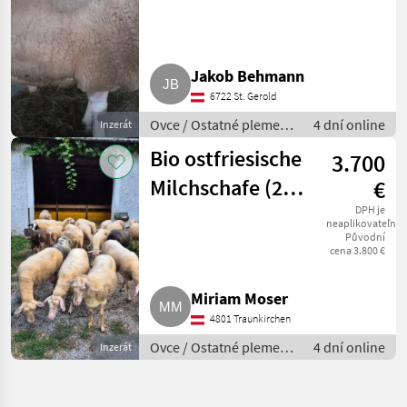
Jakob Behmann
6722 St. Gerold
Ovce / Ostatné plemená
4 dní online
Inzerát
oviec
Bio ostfriesische
3.700
Milchschafe (22
€
Stk., 5
DPH je
neaplikovateľné
Původní
Jungtiere, 6
cena 3.800 €
Monate)
Miriam Moser
4801 Traunkirchen
Ovce / Ostatné plemená
4 dní online
Inzerát
oviec