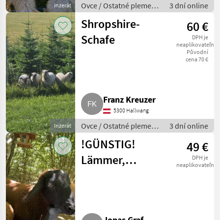
Ovce / Ostatné plemená
3 dní online
Inzerát
oviec
Shropshire-
60 €
Schafe
DPH je
neaplikovateľné
Původní
cena 70 €
Franz Kreuzer
5300 Hallwang
Ovce / Ostatné plemená
3 dní online
Inzerát
oviec
!GÜNSTIG!
49 €
Lämmer,
DPH je
neaplikovateľné
Zuchtwidder,
trächtige
Mutterschafe
Jonas Graf