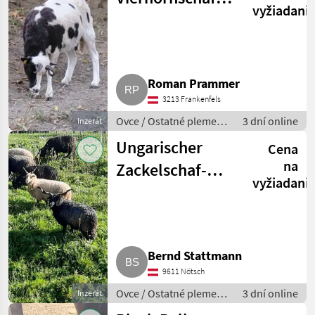
vyžiadani
weiblich und
männlich
Roman Prammer
3213 Frankenfels
Ovce / Ostatné plemená
3 dní online
Inzerát
oviec
Ungarischer
Cena
na
Zackelschaf-
vyžiadani
Widder
Bernd Stattmann
9611 Nötsch
Ovce / Ostatné plemená
3 dní online
Inzerát
oviec