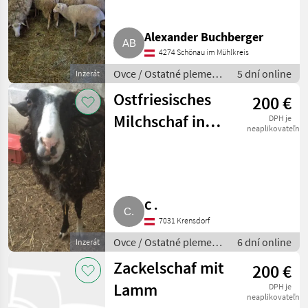
Alexander Buchberger
4274 Schönau im Mühlkreis
Ovce / Ostatné plemená
5 dní online
Inzerát
oviec
Ostfriesisches
200 €
Milchschaf in
DPH je
neaplikovateľné
Milch und
Milchschaf-Jura
C .
7031 Krensdorf
Ovce / Ostatné plemená
6 dní online
Inzerát
oviec
Zackelschaf mit
200 €
Lamm
DPH je
neaplikovateľné