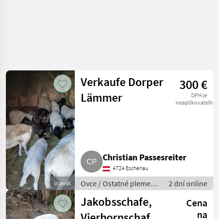
Verkaufe Dorper
300 €
Lämmer
DPH je
neaplikovateľné
Christian Passesreiter
4724 Eschenau
Ovce / Ostatné plemená
2 dní online
Inzerát
oviec
Jakobsschafe,
Cena
na
Vierhornschafe,