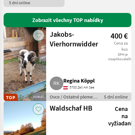
5 dní online
MARKETPLACE
Nabídky
Zobrazit všechny TOP nabídky
Marketplace
Inzeráty
prodejců
Jakobs-
400 €
Vierhornwidder
Cena za
kus
DPH je
neaplikovateľné
Regina Köppl
5700 Zell Am See
Ovce / Ostatné plemená
5 dní online
TOP
Inzerát
oviec
Waldschaf HB
Cena
na
vyžiadani