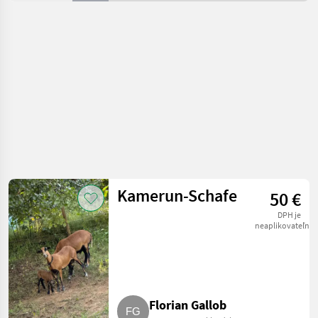
oviec
Kamerun-Schafe
50 €
DPH je
neaplikovateľné
Florian Gallob