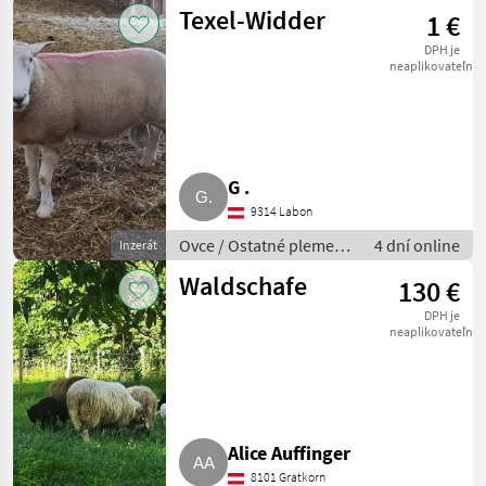
oviec
Texel-Widder
1 €
DPH je
neaplikovateľné
G .
9314 Labon
Ovce / Ostatné plemená
4 dní online
Inzerát
oviec
Waldschafe
130 €
DPH je
neaplikovateľné
Alice Auffinger
8101 Gratkorn