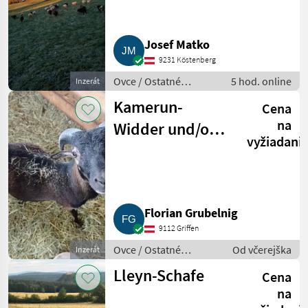
Josef Matko
9231 Köstenberg
Ovce / Ostatné
5 hod. online
Inzerát
plemená oviec
Kamerun-
Cena
na
Widder und/oder
vyžiadani
Schwarzkopf-
Lamm zu
verkaufen
Florian Grubelnig
9112 Griffen
Ovce / Ostatné
Od včerejška
Inzerát
plemená oviec
Lleyn-Schafe
Cena
na