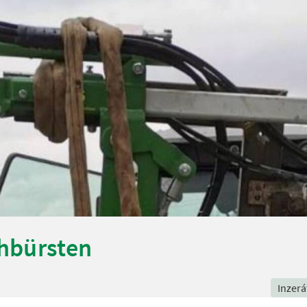
hbürsten
Inzerá