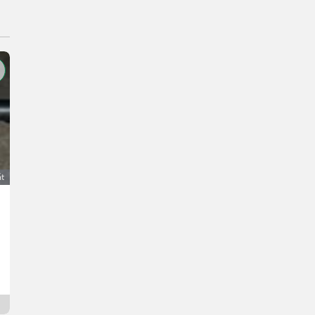
át
Weingarten-Spritze, Gebläsespritze, Kubota, Selbstfa
5.520 €
DPH je neaplikovateľné
Franz
1210 Dolné Rakúsko
21 hod. online