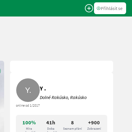
Přihlásit se
Y .
Dolné Rakúsko, Rakúsko
online od 1/2017
100%
41h
8
+900
Míra
Doba
Seznam přání
Zobrazení