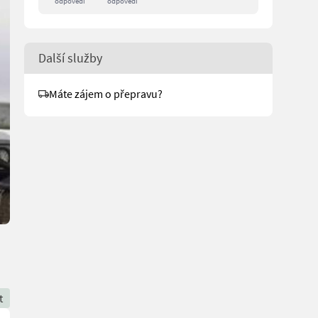
odpovědí
odpovědi
Další služby
Máte zájem o přepravu?
t