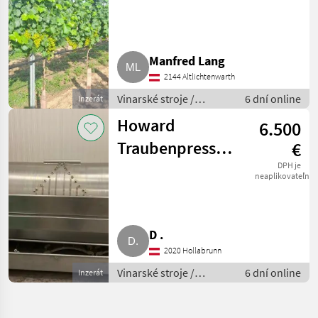
Manfred Lang
2144 Altlichtenwarth
Vinarské stroje /
6 dní online
Inzerát
Ostatné stroje na
Howard
6.500
vinohradníctvo
Traubenpresse
€
RPL18
DPH je
neaplikovateľné
D .
2020 Hollabrunn
Vinarské stroje /
6 dní online
Inzerát
Pivničné stroje