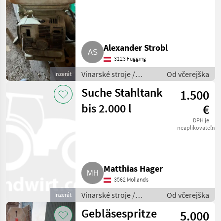
Rückenspritze
Alexander Strobl
3123 Fugging
Vinarské stroje /
Od včerejška
Inzerát
Ostatné stroje na
Suche Stahltank
1.500
vinohradníctvo
bis 2.000 l
€
DPH je
neaplikovateľné
Matthias Hager
3562 Mollands
Vinarské stroje /
Od včerejška
Inzerát
Pivničné stroje
Gebläsespritze
5.000