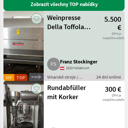
Zobrazit všechny TOP nabídky
Clemens
Weinpresse
5.500
Bucher
Della Toffola
€
Della
1.600 l
DPH je
Toffola
neaplikovateľné
CFS
Pellenc
Franz Stockinger
A&T
Schneier
2020 Hollabrunn
Agri
Vinarské stroje /
24 dní online
VIP
TOP
Inzerát
Flex
Pivničné stroje
Rundabfüller
300 €
KMS
Rinklin
mit Korker
DPH je
neaplikovateľné
Olmi
Sattler
Zobrazit
vše