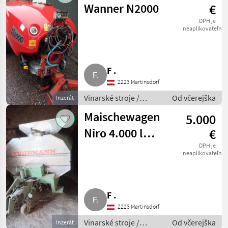
Wanner N2000
€
DPH je
neaplikovateľné
F .
2223 Martinsdorf
Vinarské stroje /
Od včerejška
Inzerát
Ostatné stroje na
Maischewagen
5.000
vinohradníctvo
Niro 4.000 l
€
Fuhrmann
DPH je
neaplikovateľné
F .
2223 Martinsdorf
Vinarské stroje /
Od včerejška
Inzerát