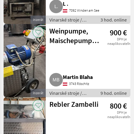
L .
MARKETPLACE
7092 Winden am See
Nabídky
Vinarské stroje /
3 hod. online
Inzerát
Marketplace
Inzeráty
prodejců
Pivničné stroje
Weinpumpe,
900 €
Maischepumpe
DPH je
neaplikovateľné
Zambelli
Martin Blaha
3743 Röschitz
Vinarské stroje /
9 hod. online
Inzerát
Pivničné stroje
Rebler Zambelli
800 €
DPH je
neaplikovateľné