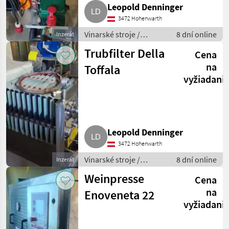
Leopold Denninger
3472 Hohenwarth
Vinarské stroje /
8 dní online
Inzerát
Pivničné stroje
Trubfilter Della
Cena
na
Toffala
vyžiadani
Leopold Denninger
3472 Hohenwarth
Vinarské stroje /
8 dní online
Inzerát
Pivničné stroje
Weinpresse
Cena
na
Enoveneta 22
vyžiadani