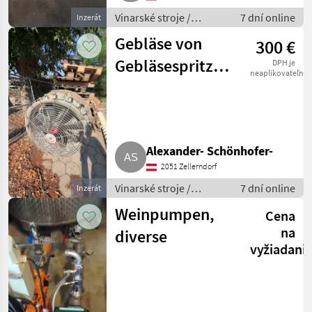
Vinarské stroje /
7 dní online
Inzerát
Pivničné stroje
Gebläse von
300 €
Gebläsespritze
DPH je
neaplikovateľné
Weinbau
Alexander- Schönhofer-
2051 Zellerndorf
Vinarské stroje /
7 dní online
Inzerát
Ostatné stroje na
Weinpumpen,
Cena
vinohradníctvo
na
diverse
vyžiadani