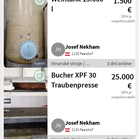
1.500
l
€
DPH je
neaplikovateľné
Josef Nekham
2130 Paasdorf
Vinarské stroje /
3 dní online
Inzerát
Pivničné stroje
Bucher XPF 30
25.000
Traubenpresse
€
DPH je
neaplikovateľné
Josef Nekham
2130 Paasdorf