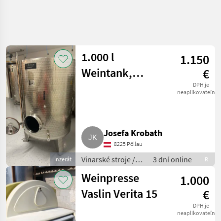
1.000 l
1.150
Weintank,
€
Lagertank,
DPH je
neaplikovateľné
Gärtank Inox
Josefa Krobath
8225 Pöllau
Vinarské stroje /
3 dní online
Inzerát
R
Pivničné stroje
Weinpresse
1.000
Vaslin Verita 15
€
DPH je
neaplikovateľné