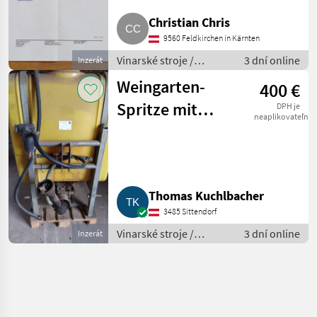
Christian Chris
9560 Feldkirchen in Kärnten
Vinarské stroje /
3 dní online
Inzerát
Ostatné stroje na
Weingarten-
400 €
vinohradníctvo
Spritze mit
DPH je
neaplikovateľné
Podest
Thomas Kuchlbacher
3485 Sittendorf
Vinarské stroje /
3 dní online
Inzerát
Ostatné stroje na
vinohradníctvo