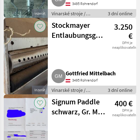
3495 Rohrendorf
Vinarské stroje /
3 dní online
Inzerát
Ostatné stroje na
Stockmayer
3.250
vinohradníctvo
Entlaubungsgerät,
€
Entlauber
DPH je
neaplikovateľné
Gottfried Mittelbach
3495 Rohrendorf
Vinarské stroje /
3 dní online
Inzerát
Ostatné stroje na
Signum Paddle
400 €
vinohradníctvo
schwarz, Gr. M,
DPH je
neaplikovateľné
mit Rechnung