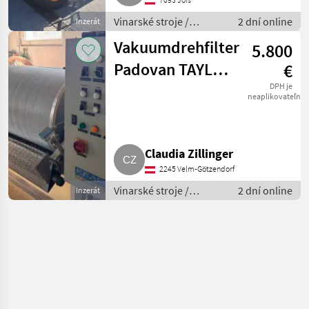
Vinarské stroje /
2 dní online
Inzerát
Ostatné stroje na
Vakuumdrehfilter
5.800
vinohradníctvo
Padovan TAYLO
€
LUX 3
DPH je
neaplikovateľné
Claudia Zillinger
2245 Velm-Götzendorf
Vinarské stroje /
2 dní online
Inzerát
Ostatné stroje na
vinohradníctvo