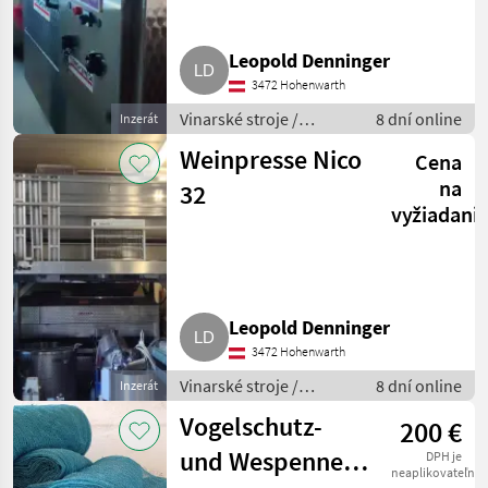
Leopold Denninger
3472 Hohenwarth
Vinarské stroje /
8 dní online
Inzerát
Pivničné stroje
Weinpresse Nico
Cena
na
32
vyžiadani
Leopold Denninger
3472 Hohenwarth
Vinarské stroje /
8 dní online
Inzerát
Pivničné stroje
Vogelschutz-
200 €
und Wespennetz
DPH je
neaplikovateľné