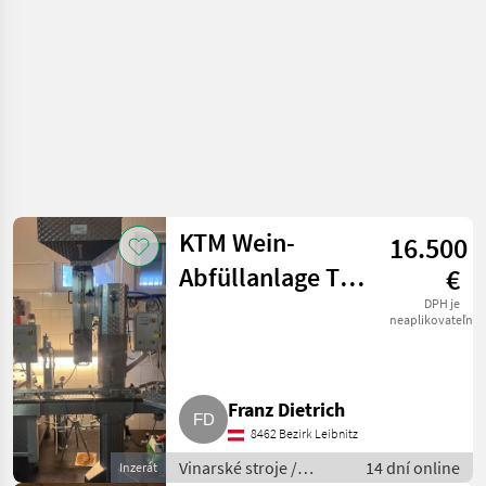
KTM Wein-
16.500
Abfüllanlage TV
€
2000 BVS
DPH je
neaplikovateľné
Franz Dietrich
8462 Bezirk Leibnitz
Vinarské stroje /
14 dní online
Inzerát