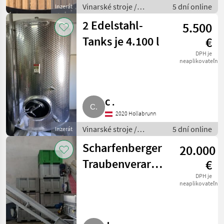
Vinarské stroje /
5 dní online
Inzerát
Pivničné stroje
2 Edelstahl-
5.500
Tanks je 4.100 l
€
DPH je
neaplikovateľné
C .
2020 Hollabrunn
Vinarské stroje /
5 dní online
Inzerát
Pivničné stroje
Scharfenberger
20.000
Traubenverarbeitung
€
komplett
DPH je
neaplikovateľné