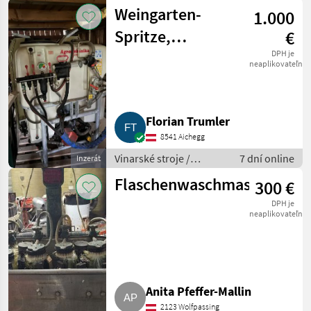
Ostatné stroje na
Weingarten-
1.000
vinohradníctvo
Spritze,
€
Gebläsespritze,
DPH je
neaplikovateľné
Weingarten,
Agromehanika
Florian Trumler
8541 Aichegg
Vinarské stroje /
7 dní online
Inzerát
Ostatné stroje na
Flaschenwaschmaschine
300 €
vinohradníctvo
DPH je
neaplikovateľné
Anita Pfeffer-Mallin
2123 Wolfpassing