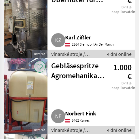
€
Rotwein
DPH je
neaplikovateľné
Karl Zißler
2264 Sierndorf An Der March
Vinarské stroje /
4 dní online
Inzerát
Pivničné stroje
Gebläsespritze
1.000
Agromehanika
€
AGP 500 EN
DPH je
neaplikovateľné
Norbert Fink
6462 Karres
Vinarské stroje /
4 dní online
Inzerát
Ostatné stroje na