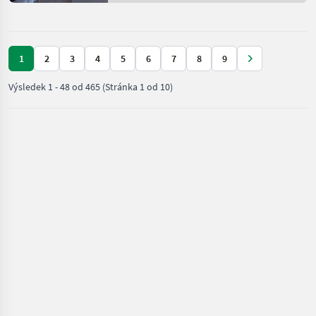
Pivničné stroje
1
2
3
4
5
6
7
8
9
Výsledek
1
-
48
od
465
(Stránka 1 od 10)