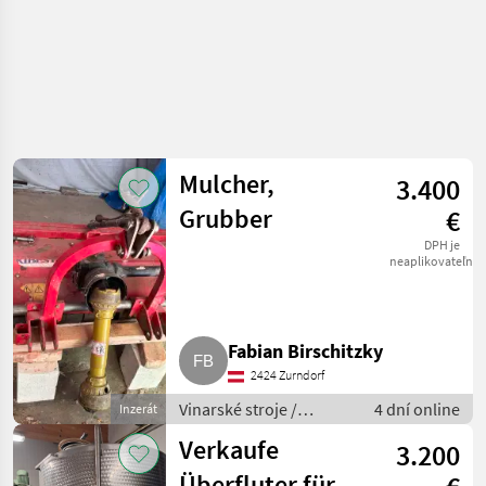
Mulcher,
3.400
Grubber
€
DPH je
neaplikovateľné
Fabian Birschitzky
2424 Zurndorf
Vinarské stroje /
4 dní online
Inzerát
Ostatné stroje na
Verkaufe
3.200
vinohradníctvo
Überfluter für