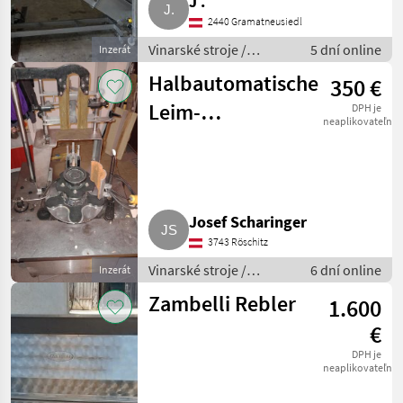
J .
2440 Gramatneusiedl
Vinarské stroje /
5 dní online
Inzerát
Pivničné stroje
Halbautomatische
350 €
Leim-
DPH je
neaplikovateľné
Etikettiermaschine
Enos
Josef Scharinger
3743 Röschitz
Vinarské stroje /
6 dní online
Inzerát
Pivničné stroje
Zambelli Rebler
1.600
€
DPH je
neaplikovateľné