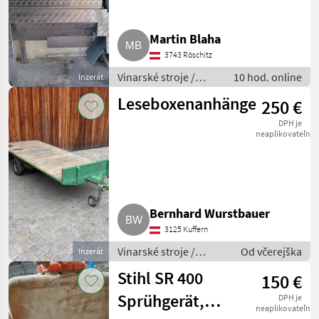
Martin Blaha
3743 Röschitz
Vinarské stroje /
10 hod. online
Inzerát
Pivničné stroje
Leseboxenanhänger
250 €
DPH je
neaplikovateľné
Bernhard Wurstbauer
3125 Kuffern
Vinarské stroje /
Od včerejška
Inzerát
Ostatné stroje na
Stihl SR 400
150 €
vinohradníctvo
Sprühgerät,
DPH je
neaplikovateľné