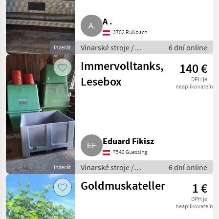
A .
3702 Rußbach
Vinarské stroje /
6 dní online
Inzerát
Pivničné stroje
Immervolltanks,
140 €
Lesebox
DPH je
neaplikovateľné
Eduard Fikisz
7540 Guessing
Vinarské stroje /
6 dní online
Inzerát
Ostatné stroje na
Goldmuskateller
1 €
vinohradníctvo
DPH je
neaplikovateľné