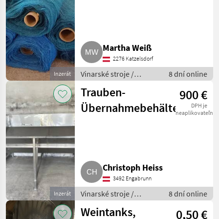
für Weingarten
Martha Weiß
2276 Katzelsdorf
Vinarské stroje /
8 dní online
Inzerát
Ostatné stroje na
Trauben-
900 €
vinohradníctvo
Übernahmebehälter
DPH je
neaplikovateľné
Christoph Heiss
3492 Engabrunn
Vinarské stroje /
8 dní online
Inzerát
Pivničné stroje
Weintanks,
0,50 €