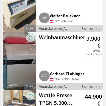
Walter Bruckner
2225 Zistersdorf
Vinarské stroje /
3 dní online
Inzerát
Pivničné stroje
Weinbaumaschinen
9.900
€
DPH je
neaplikovateľné
Gerhard ZLabinger
2062 Seefeld - Kadolz
Vinarské stroje /
3 dní online
Inzerát
Pivničné stroje
Wottle Presse
44.900
TPGN 5.000
€