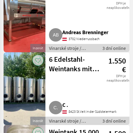
neuwertig
DPH je
neaplikovateľné
Andreas Brenninger
3702 Niederrussbach
Vinarské stroje /
3 dní online
Inzerát
Pivničné stroje
6 Edelstahl-
1.550
Weintanks mit
€
Kühlung, einzeln
DPH je
neaplikovateľné
ab € 1.550,-
C .
8423 St.Veit in der Südsteiermark
Vinarské stroje /
3 dní online
Inzerát
Pivničné stroje
Weintank 15.000