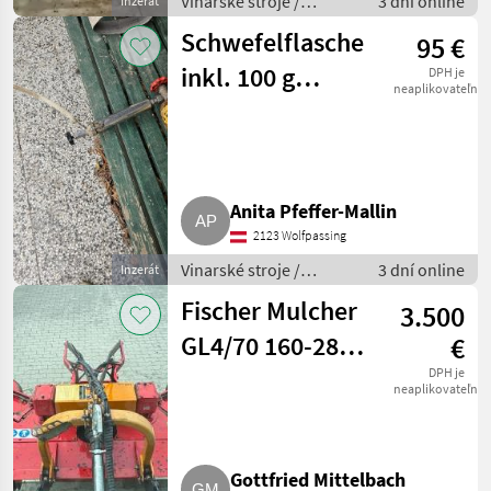
Vinarské stroje /
3 dní online
Inzerát
Pivničné stroje
Schwefelflasche
95 €
inkl. 100 g
DPH je
neaplikovateľné
Dosiereinheit
Anita Pfeffer-Mallin
2123 Wolfpassing
Vinarské stroje /
3 dní online
Inzerát
Pivničné stroje
Fischer Mulcher
3.500
GL4/70 160-280
€
cm
DPH je
neaplikovateľné
Gottfried Mittelbach