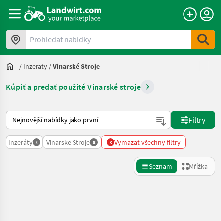
Prohledat nabídky
/
Inzeraty
/
Vinarské Stroje
Kúpiť a predať použité Vinarské stroje
Takto se řadí nabídky na Landwirt.com
Filtry
x
x
x
Inzeráty
Vinarske Stroje
Vymazat všechny filtry
Seznam
Mřížka
Zpřesnit