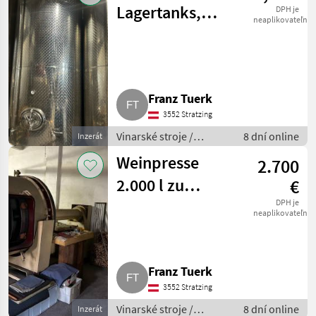
Lagertanks,
DPH je
neaplikovateľné
Edelstahltanks
Franz Tuerk
3552 Stratzing
Vinarské stroje /
8 dní online
Inzerát
Pivničné stroje
Weinpresse
2.700
2.000 l zu
€
verkaufen, sehr
DPH je
neaplikovateľné
guter Zustand
Franz Tuerk
3552 Stratzing
Vinarské stroje /
8 dní online
Inzerát