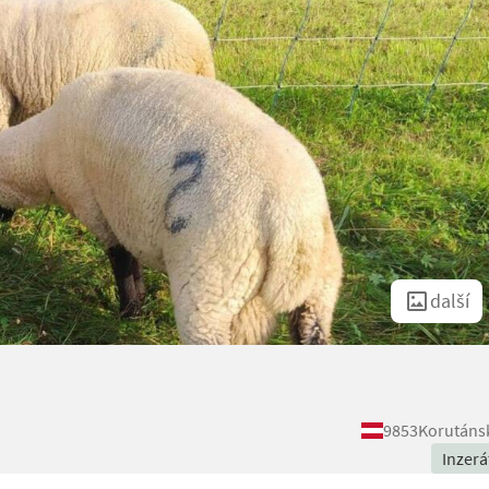
další
9853
Korutáns
Inzerá