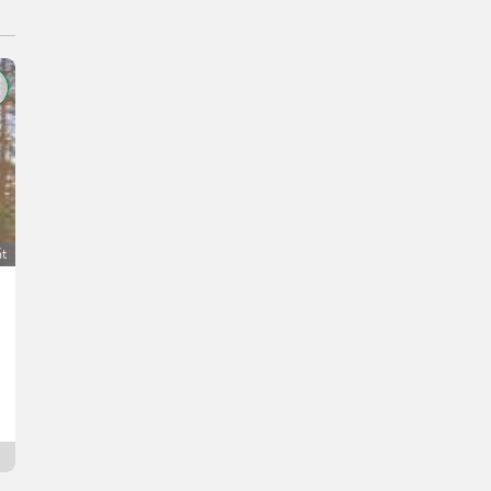
át
Verkaufe trächtige Suffolk Mutterschafe
Cena na vyžiadanie
Robert
4223 Horné Rakúsko
Od včerejška