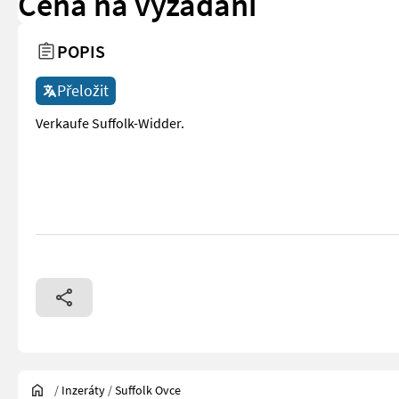
Cena na vyžádání
POPIS
Přeložit
Verkaufe Suffolk-Widder.
/
Inzeráty
/
Suffolk Ovce