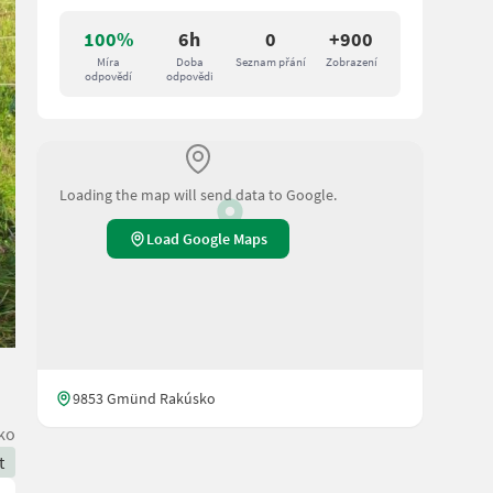
100%
6h
0
+900
Míra
Doba
Seznam přání
Zobrazení
odpovědí
odpovědi
Loading the map will send data to Google.
Load Google Maps
9853 Gmünd Rakúsko
ko
t