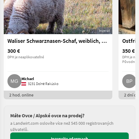
Inzerát
Waliser Schwarznasen-Schaf, weiblich, zu verkaufen
Ostfri
300 €
350 €
DPH je neaplikovateľné
DPH je nea
Původní c
Michael
B
3231 Dolné Rakúsko
2 hod. online
2 dní on
Máte Ovce / Alpské ovce na prodej?
a Landwirt.com oslovíte více než 545 000 registrovaných
uživatelů.
Inzerujte zdarma