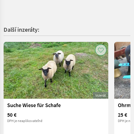
Další inzeráty:
Inzerát
Suche Wiese für Schafe
Ohrmar
50 €
25 €
DPH je neaplikovateľné
DPH je nea