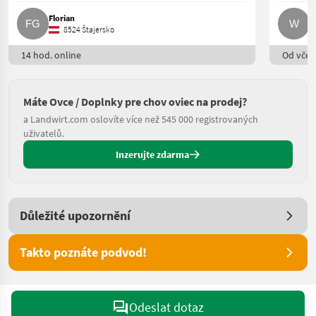
Florian
W
8524 Štajersko
14 hod. online
Od včere
Máte Ovce / Doplnky pre chov oviec na prodej?
a Landwirt.com oslovíte více než 545 000 registrovaných
uživatelů.
Inzerujte zdarma
Důležité upozornění
Takto poznáte podvod!
Odeslat dotaz