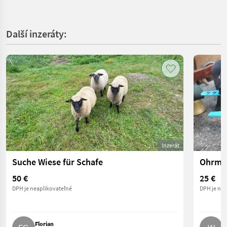
Další inzeráty:
Inzerát
Suche Wiese für Schafe
Ohrmar
50 €
25 €
DPH je neaplikovateľné
DPH je nea
Florian
W