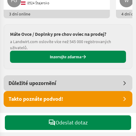
8524 Štajersko
3 dní online
4 dní on
Máte Ovce / Doplnky pre chov oviec na prodej?
a Landwirt.com oslovíte více než 545 000 registrovaných
uživatelů.
Inzerujte zdarma
Důležité upozornění
Takto poznáte podvod!
Odeslat dotaz