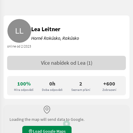
Lea Leitner
Horné Rakúsko, Rakúsko
online od 2/2023
Více nabídek od
Lea
(1)
100%
0h
2
+600
Míra odpovědí
Doba odpovědi
Seznam přání
Zobrazení
Loading the map will send data to Google.
Load Google Maps