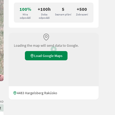
100%
+100h
5
+500
Míra
Doba
Seznam přání
Zobrazení
odpovědí
odpovědi
Loading the map will send data to Google.
Load Google Maps
4483 Hargelsberg Rakúsko
ko
t