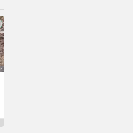
át
Quessant-Schafe
50 €
DPH je neaplikovateľné
Michael
5112 Burgenland
7 hod. online