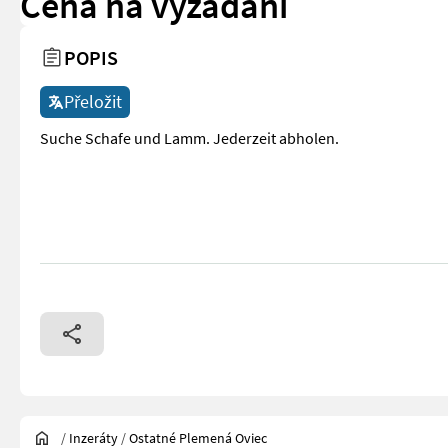
Cena na vyžádání
POPIS
Přeložit
Suche Schafe und Lamm. Jederzeit abholen.
/
Inzeráty
/
Ostatné Plemená Oviec