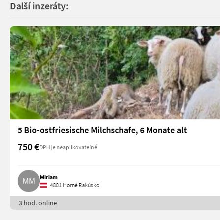
Další inzeráty:
5 Bio-ostfriesische Milchschafe, 6 Monate alt
750 €
DPH je neaplikovateľné
Miriam
4801 Horné Rakúsko
3 hod. online