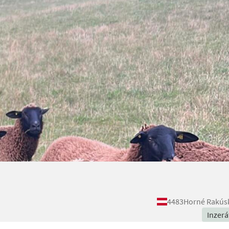
4483
Horné Rakús
Inzerá