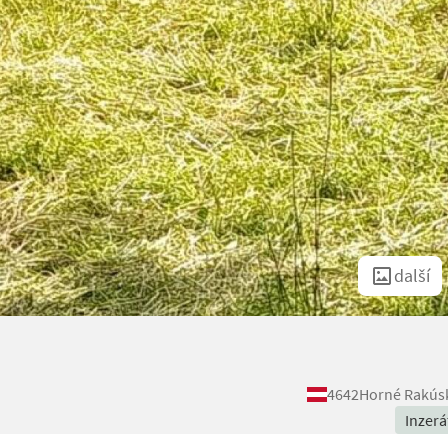
další
4642
Horné Rakús
Inzerá