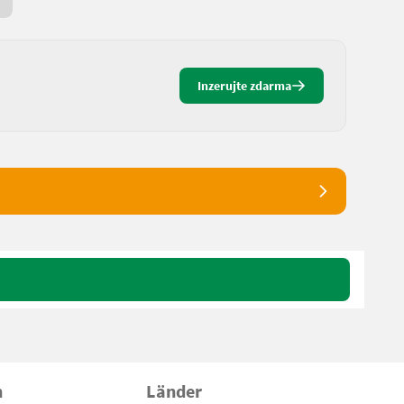
1 hod. online
Inzerujte zdarma
n
Länder