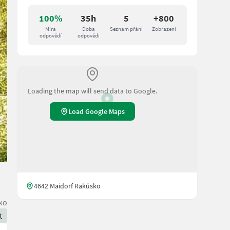
100%
35h
5
+800
Míra
Doba
Seznam přání
Zobrazení
odpovědí
odpovědi
Loading the map will send data to Google.
Load Google Maps
4642 Maidorf Rakúsko
ko
t