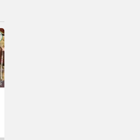
át
Jungschafe, tragend
Preis auf Anfrage
Lukas-
9375 Korutánsko