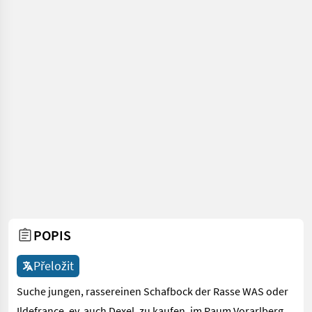
POPIS
Přeložit
Suche jungen, rassereinen Schafbock der Rasse WAS oder
Ildefrance, ev. auch Dexel, zu kaufen, im Raum Vorarlberg.