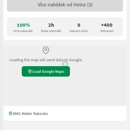
Více nabídek od
Heinz
(3)
100%
2h
0
+400
Míra odpovědí
Doba odpovědi
Seznam přání
Zobrazení
Loading the map will send data to Google.
Load Google Maps
6841 Mäder Rakúsko