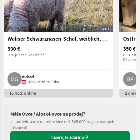
Inzerát
Waliser Schwarznasen-Schaf, weiblich, zu verkaufen
Ostfri
300 €
350 €
DPH je neaplikovateľné
DPH je nea
Původní c
Michael
B
3231 Dolné Rakúsko
15 hod. online
2 dní on
Máte Ovce / Alpské ovce na prodej?
a Landwirt.com oslovíte více než 545 000 registrovaných
uživatelů.
Inzerujte zdarma