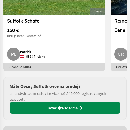
Inzerát
Suffolk-Schafe
Reine 
150 €
Cena n
DPH je neaplikovateľné
Patrick
C
6383 Tirolsko
7 hod. online
Od včere
Máte Ovce / Suffolk ovce na prodej?
a Landwirt.com oslovíte více než 545 000 registrovaných
uživatelů.
Inzerujte zdarma