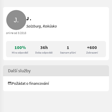
J .
Salzburg, Rakúsko
online od 3/2018
100%
36h
1
+600
Míra odpovědí
Doba odpovědi
Seznam přání
Zobrazení
Další služby
Požádat o financování