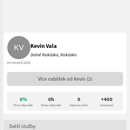
Kevin Vala
Dolné Rakúsko, Rakúsko
online od 6/2026
Více nabídek od
Kevin
(2)
0%
0h
0
+400
Míra odpovědí
Doba odpovědi
Seznam přání
Zobrazení
Další služby