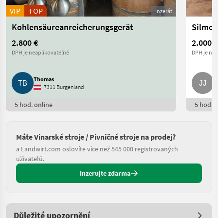
VIP
TOP
Inzerát
Kohlensäureanreicherungsgerät
Silmo 
2.800 €
2.000 €
DPH je neaplikovateľné
DPH je nea
Thomas
J
7311 Burgenland
5 hod. online
5 hod. o
Máte Vinarské stroje / Pivničné stroje na prodej?
a Landwirt.com oslovíte více než 545 000 registrovaných
uživatelů.
Inzerujte zdarma
Důležité upozornění