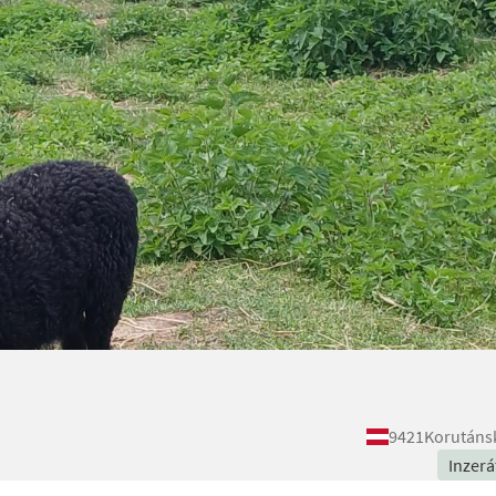
9421
Korutáns
Inzerá