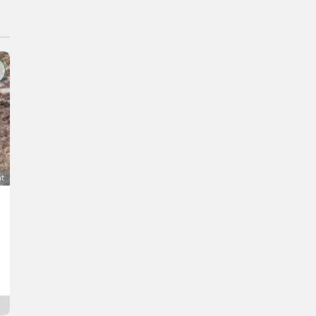
át
Quessant-Schafe
50 €
DPH je neaplikovateľné
Michael
5112 Burgenland
16 hod. online