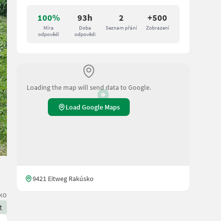
100%
93h
2
+500
Míra
Doba
Seznam přání
Zobrazení
odpovědí
odpovědi
Loading the map will send data to Google.
Load Google Maps
9421 Eitweg Rakúsko
ko
t