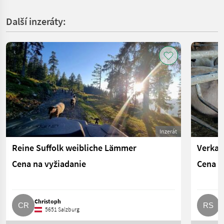
Další inzeráty:
Inzerát
Reine Suffolk weibliche Lämmer
Verkau
Cena na vyžiadanie
Cena n
Christoph
R
5651 Salzburg