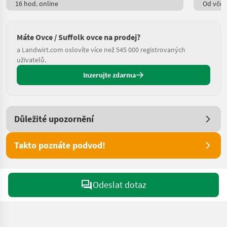
16 hod. online
Od včere
Máte Ovce / Suffolk ovce na prodej?
a Landwirt.com oslovíte více než 545 000 registrovaných
uživatelů.
Inzerujte zdarma
Důležité upozornění
Takto poznáte podvod!
Odeslat dotaz