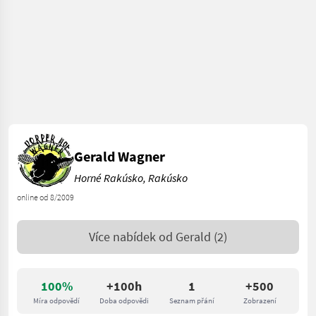
Gerald Wagner
Horné Rakúsko, Rakúsko
online od 8/2009
Více nabídek od
Gerald
(2)
100%
+100h
1
+500
Míra odpovědí
Doba odpovědi
Seznam přání
Zobrazení