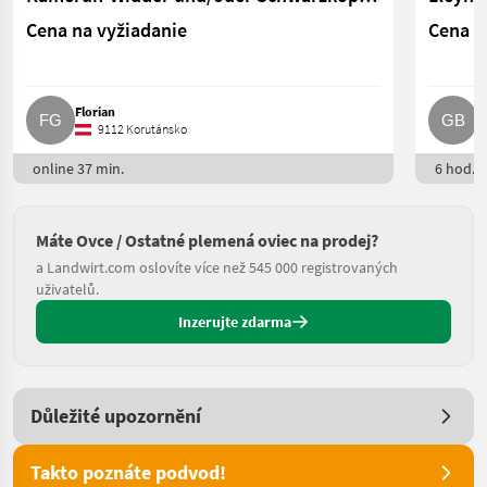
Cena na vyžiadanie
Cena n
Florian
G
9112 Korutánsko
online 37 min.
6 hod. o
Máte Ovce / Ostatné plemená oviec na prodej?
a Landwirt.com oslovíte více než 545 000 registrovaných
uživatelů.
Inzerujte zdarma
Důležité upozornění
Takto poznáte podvod!