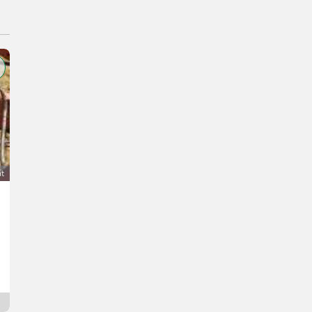
át
Bio-Jungschafe, tragend
Cena na vyžiadanie
Lukas-
9375 Korutánsko
5 hod. online