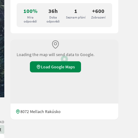
100%
36h
1
+600
Míra
Doba
Seznam přání
Zobrazení
odpovědí
odpovědi
Loading the map will send data to Google.
Load Google Maps
8072 Mellach Rakúsko
ko
t