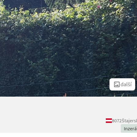
další
8072
Štajers
Inzerá