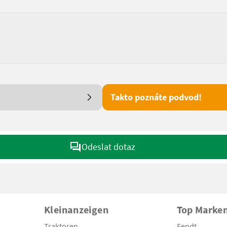
Takto poznáte podvod!
Odeslat dotaz
Kleinanzeigen
Top Marke
Traktoren
Fendt