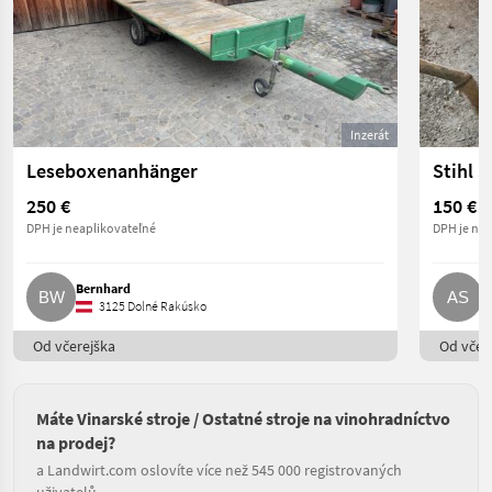
Inzerát
Leseboxenanhänger
Stihl 
250 €
150 €
DPH je neaplikovateľné
DPH je nea
Bernhard
A
3125 Dolné Rakúsko
Od včerejška
Od včere
Máte Vinarské stroje / Ostatné stroje na vinohradníctvo
na prodej?
a Landwirt.com oslovíte více než 545 000 registrovaných