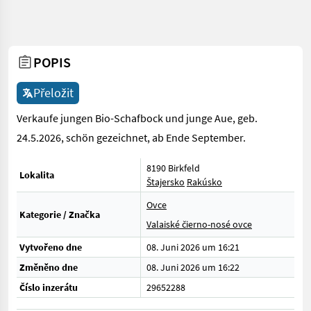
POPIS
Přeložit
Verkaufe jungen Bio-Schafbock und junge Aue, geb.
24.5.2026, schön gezeichnet, ab Ende September.
8190 Birkfeld
Lokalita
Štajersko
Rakúsko
Ovce
Kategorie / Značka
Valaiské čierno-nosé ovce
Vytvořeno dne
08. Juni 2026 um 16:21
Změněno dne
08. Juni 2026 um 16:22
Číslo inzerátu
29652288