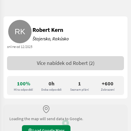
Robert Kern
Štajersko, Rakúsko
online od 12/2025
Více nabídek od
Robert
(2)
100%
0h
1
+600
Míra odpovědí
Doba odpovědi
Seznam přání
Zobrazení
Loading the map will send data to Google.
Load Google Maps