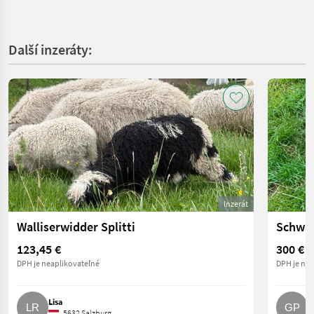
Další inzeráty:
Inzerát
Walliserwidder Splitti
Schwar
123,45 €
300 €
DPH je neaplikovateľné
DPH je nea
Lisa
G
5632 Salzburg