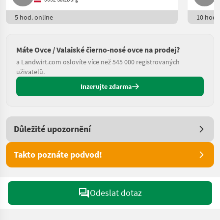
5 hod. online
10 hod. 
Máte Ovce / Valaiské čierno-nosé ovce na prodej?
a Landwirt.com oslovíte více než 545 000 registrovaných
uživatelů.
Inzerujte zdarma
Důležité upozornění
Takto poznáte podvod!
Odeslat dotaz