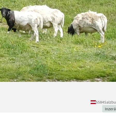
5584
Salzbu
Inzerá