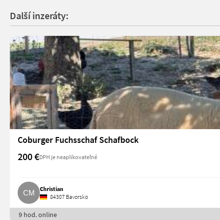
Další inzeráty:
Coburger Fuchsschaf Schafbock
200 €
DPH je neaplikovateľné
Christian
84307 Bavorsko
9 hod. online