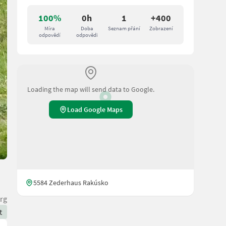
100%
0h
1
+400
Míra
Doba
Seznam přání
Zobrazení
odpovědí
odpovědi
Loading the map will send data to Google.
Load Google Maps
5584 Zederhaus Rakúsko
rg
t