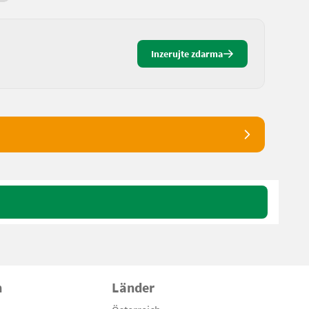
Inzerujte zdarma
n
Länder