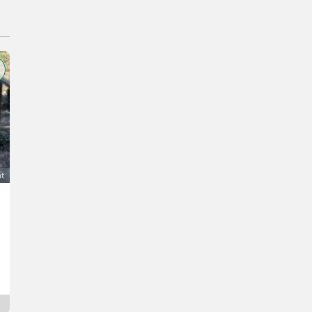
át
Verkaufe Dorper Lämmer
300 €
DPH je neaplikovateľné
Christian
4724 Horné Rakúsko
10 hod. online