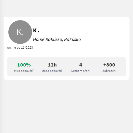
K .
Horné Rakúsko, Rakúsko
online od 11/2023
100%
12h
4
+800
Míra odpovědí
Doba odpovědi
Seznam přání
Zobrazení