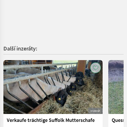
Další inzeráty:
Inzerát
Verkaufe trächtige Suffolk Mutterschafe
Quessa