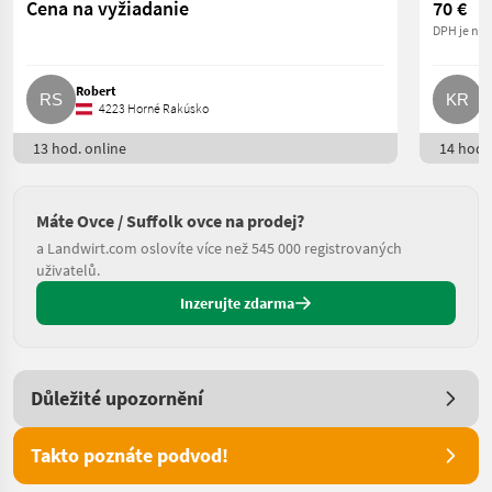
Cena na vyžiadanie
70 €
DPH je nea
Robert
K
4223 Horné Rakúsko
13 hod. online
14 hod. 
Máte Ovce / Suffolk ovce na prodej?
a Landwirt.com oslovíte více než 545 000 registrovaných
uživatelů.
Inzerujte zdarma
Důležité upozornění
Takto poznáte podvod!