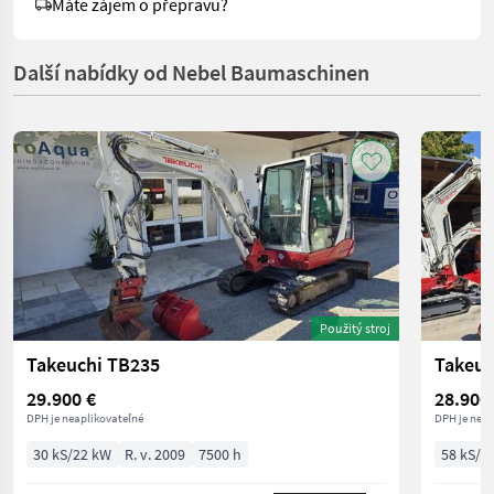
Máte zájem o přepravu?
Další nabídky od Nebel Baumaschinen
Použitý stroj
Takeuchi TB235
Takeuc
29.900 €
28.900
DPH je neaplikovateľné
DPH je neap
30 kS/22 kW
R. v. 2009
7500 h
58 kS/4