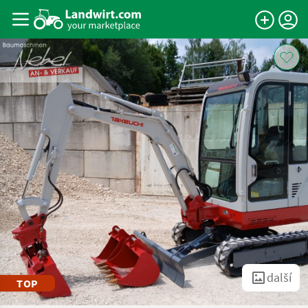
další
TOP