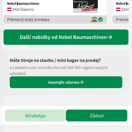
Nebel Baumaschinen
Nebel Ba
8424 Štajersko
8424 Š
Prémiový zlatý prodejce
Prémiový
Další nabídky od Nebel Baumaschinen
Máte Stroje na stavbu / mini bager na prodej?
a Landwirt.com oslovíte více než 545 000 registrovaných
uživatelů.
Inzerujte zdarma
WhatsApp
Žádost