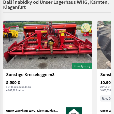
Další nabídky od Unser Lagerhaus WHG, Kärnten,
Klagenfurt
Použitý stroj
Sonstige Kreiselegge m3
Sonsti
5.500 €
10.900
s DPH od obchodníka
20 % s DPH
4.867,26 € netto
9.083,33 € n
R. v. 20
Unser Lagerhaus WHG, Kärnten, Klagenfurt