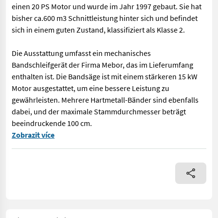
einen 20 PS Motor und wurde im Jahr 1997 gebaut. Sie hat
bisher ca.600 m3 Schnittleistung hinter sich und befindet
sich in einem guten Zustand, klassifiziert als Klasse 2.
Die Ausstattung umfasst ein mechanisches
Bandschleifgerät der Firma Mebor, das im Lieferumfang
enthalten ist. Die Bandsäge ist mit einem stärkeren 15 kW
Motor ausgestattet, um eine bessere Leistung zu
gewährleisten. Mehrere Hartmetall-Bänder sind ebenfalls
dabei, und der maximale Stammdurchmesser beträgt
beeindruckende 100 cm.
Zum Verkauf steht eine gebrauchte Bandsäge der Marke WRAVOR .
Zobrazit více