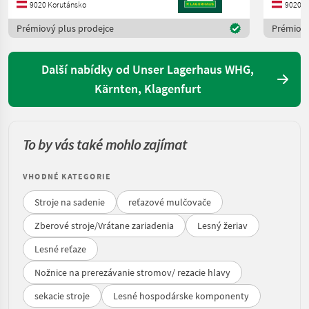
9020 Korutánsko
9020 K
Prémiový plus prodejce
Prémiový
Další nabídky od Unser Lagerhaus WHG,
Kärnten, Klagenfurt
To by vás také mohlo zajímat
VHODNÉ KATEGORIE
Stroje na sadenie
reťazové mulčovače
Zberové stroje/Vrátane zariadenia
Lesný žeriav
Lesné reťaze
Nožnice na prerezávanie stromov/ rezacie hlavy
sekacie stroje
Lesné hospodárske komponenty