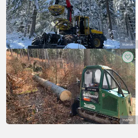
Inzerát
Inzerát