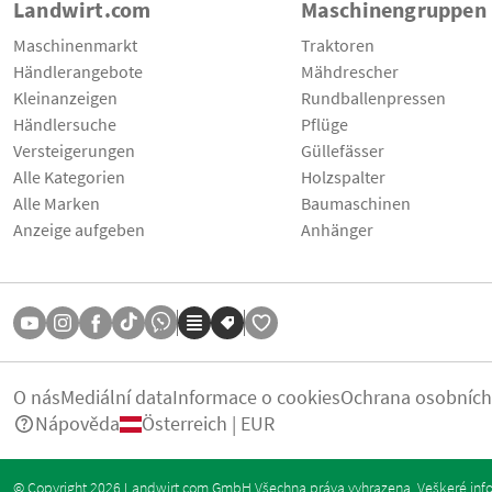
Landwirt.com
Maschinengruppen
Maschinenmarkt
Traktoren
Händlerangebote
Mähdrescher
Kleinanzeigen
Rundballenpressen
Händlersuche
Pflüge
Versteigerungen
Güllefässer
Alle Kategorien
Holzspalter
Alle Marken
Baumaschinen
Anzeige aufgeben
Anhänger
O nás
Mediální data
Informace o cookies
Ochrana osobních
Nápověda
Österreich | EUR
© Copyright 2026 Landwirt.com GmbH Všechna práva vyhrazena. Veškeré info