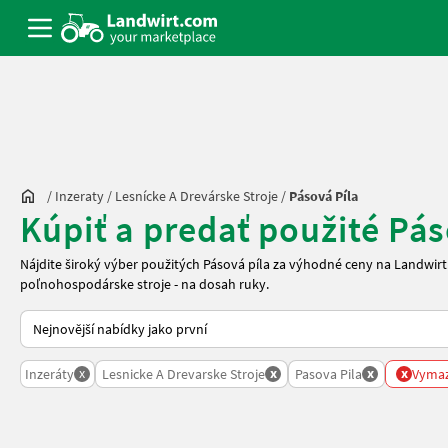
/
Inzeraty
/
Lesnícke A Drevárske Stroje
/
Pásová Píla
Kúpiť a predať použité Pás
Nájdite široký výber použitých Pásová píla za výhodné ceny na Landwi
poľnohospodárske stroje - na dosah ruky.
Takto se řadí nabídky na Landwirt.com
x
x
x
x
Inzeráty
Lesnicke A Drevarske Stroje
Pasova Pila
Vymaz