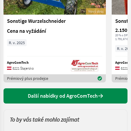
Nový stroj
Sonstige Wurzelschneider
Sonstig
2.150 €
Cena na vyžádání
20 % s DPH
1.791,67 € n
R. v. 2025
R. v. 20
AgroComTech
AgroComT
8221 Štajersko
8221 Š
Prémiový plus prodejce
Prémiový
Další nabídky od AgroComTech
To by vás také mohlo zajímat