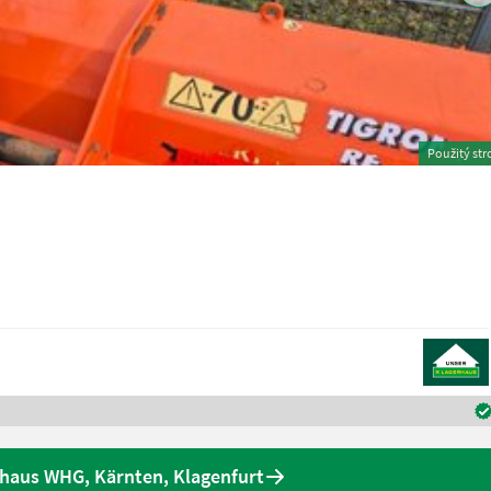
Použitý str
rhaus WHG, Kärnten, Klagenfurt