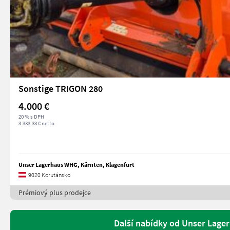
Sonstige TRIGON 280
4.000 €
20 % s DPH
3.333,33 € netto
Unser Lagerhaus WHG, Kärnten, Klagenfurt
9020 Korutánsko
Prémiový plus prodejce
Další nabídky od Unser Lage