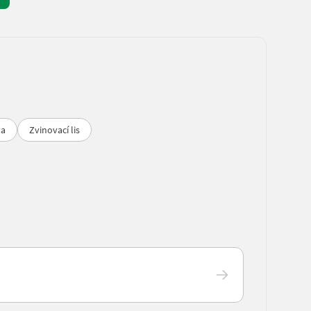
va
Zvinovací lis