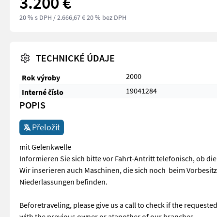
3.200 €
20 % s DPH
/ 2.666,67 € 20 % bez DPH
TECHNICKÉ ÚDAJE
2000
Rok výroby
19041284
Interné číslo
POPIS
Přeložit
mit Gelenkwelle
Informieren Sie sich bitte vor Fahrt-Antritt telefonisch, ob d
Wir inserieren auch Maschinen, die sich noch beim Vorbesit
Niederlassungen befinden.
Beforetraveling, please give us a call to check if the requeste
with the previous owner or atanother of our branches.