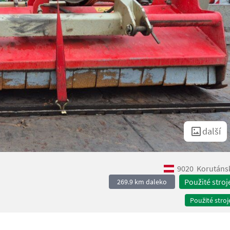
další
9020
Korutáns
Použité stroj
269.9 km daleko
Použité stroj