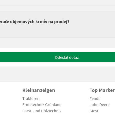
erače objemových krmív na prodej?
Odeslat dotaz
Kleinanzeigen
Top Marke
Traktoren
Fendt
Erntetechnik Grünland
John Deere
Forst- und Holztechnik
Steyr