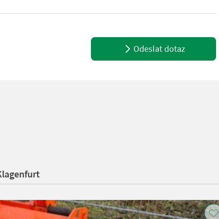
telefonisch, ob die von Ihnen angefragte Maschine aktuell bei uns 
Odeslat dotaz
Klagenfurt