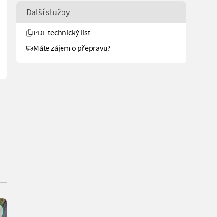
am Lager steht. Wir inserieren auch Maschinen, die sich noch beim V
Další služby
PDF technický list
Máte zájem o přepravu?