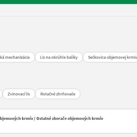
ká mechanizácia
Lis na okrúhle balíky
Sečkovica objemovej krmi
Zvinovací lis
Rotačné zhrňovače
 objemových krmív / Ostatné zberače objemových krmív