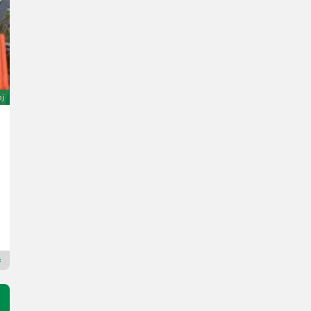
oj
Sonstige MU 300 LW
6.700 €
s DPH od obchodníka
5.929,20 € netto
R. v. 2021
Unser Lagerhaus WHG, Kärnten, Klagenfurt
9020 Korutánsko
Prémiový plus prodejce