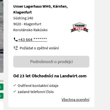
Unser Lagerhaus WHG, Kärnten,
Klagenfurt
Südring 240
9020 - Klagenfurt
Korutánsko Rakúsko
+43 664 *******
Požádat o zpětné volání
Podrobnosti o prodejci
Od 23 let Obchodníci na Landwirt.com
ko
Ověřené kontaktní údaje
e
zadané telefonní číslo
e
Všechna ocenění