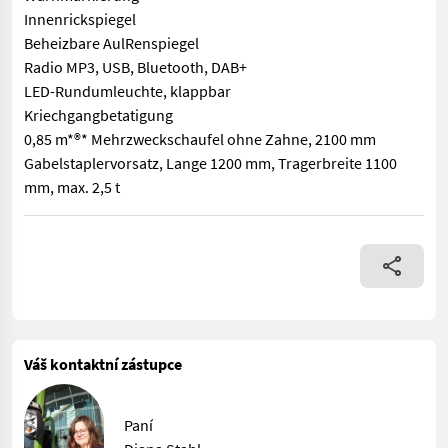
Innenrickspiegel
Beheizbare AulRenspiegel
Radio MP3, USB, Bluetooth, DAB+
LED-Rundumleuchte, klappbar
Kriechgangbetatigung
0,85 m*®* Mehrzweckschaufel ohne Zahne, 2100 mm
Gabelstaplervorsatz, Lange 1200 mm, Tragerbreite 1100
mm, max. 2,5 t
MDRIVE (handgas, inching mode auf dem Pedal) EU Stage V (Eur
Váš kontaktní zástupce
Paní