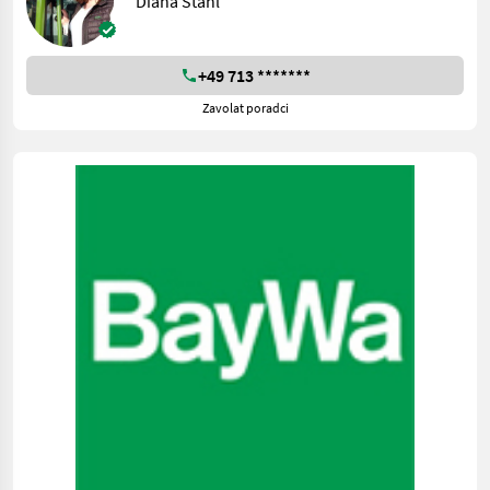
Diana Stahl
+49 713 *******
Zavolat poradci