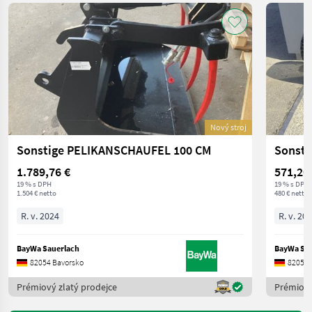
Nový stroj
Sonstige PELIKANSCHAUFEL 100 CM
Sonsti
1.789,76 €
571,20
19 % s DPH
19 % s DPH
1.504 € netto
480 € netto
R. v. 2024
R. v. 20
BayWa Sauerlach
BayWa Sau
82054 Bavorsko
82054 
Prémiový zlatý prodejce
Prémiový