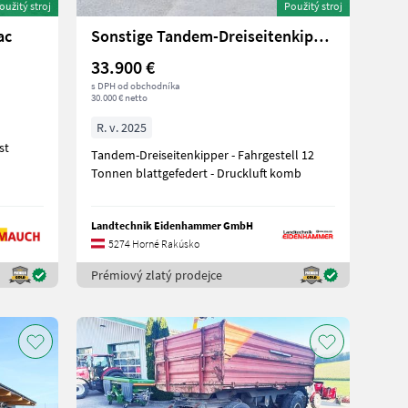
oužitý stroj
Použitý stroj
ac
Sonstige Tandem-Dreiseitenkipper
33.900 €
s DPH od obchodníka
30.000 € netto
R. v. 2025
r ist
Tandem-Dreiseitenkipper - Fahrgestell 12
Tonnen blattgefedert - Druckluft komb
Landtechnik Eidenhammer GmbH
5274 Horné Rakúsko
Prémiový zlatý prodejce