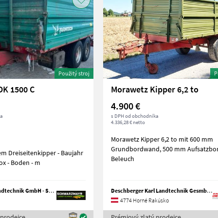
Použitý stroj
P
DK 1500 C
Morawetz Kipper 6,2 to
4.900 €
ka
s DPH od obchodníka
4.336,28 € netto
Morawetz Kipper 6,2 to mit 600 mm
Grundbordwand, 500 mm Aufsatzbo
reiseitenkipper - Baujahr
Beleuch
2020 - mit Hardox - Boden - m
Schwarzmayr Landtechnik GmbH - Schlitters
Deschberger Karl Landtechnik GesmbH & Co KG
4774 Horné Rakúsko
 prodejce
Prémiový zlatý prodejce