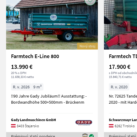
Nový stroj
Farmtech E-Line 800
Farmtech T
13.990 €
17.900 €
20 % s DPH
s DPH od obchodní
11.658,33 € netto
15.840,71 € netto
R. v. 2026
9 m³
R. v. 2020
!!90 Jahre Gady Jubiläum!! Ausstattung: -
Nr. 72625 Tandem D
Bordwandhöhe 500+500mm - Brückenm
Gady Landmaschinen GmbH
8403 Štajersko
6262 Tirolsko
Prémiový zlatý prodejce
Prémiový zlatý