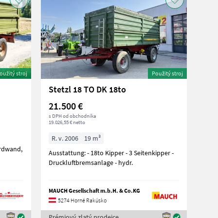
oužitý stroj
Použitý stroj
Stetzl 18 TO DK 18to
21.500 €
s DPH od obchodníka
19.026,55 € netto
R. v. 2006
19 m³
rdwand,
Ausstattung: - 18to Kipper - 3 Seitenkipper -
Druckluftbremsanlage - hydr.
MAUCH Gesellschaft m.b.H. & Co.KG
5274 Horné Rakúsko
Prémiový zlatý prodejce