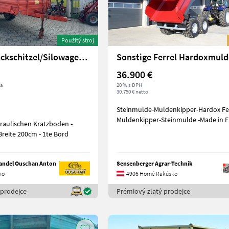
Použitý stroj
Sonstige Hackschitzel/Silowagen 400x200
36.900 €
ka
20 % s DPH
30.750 € netto
Steinmulde-Muldenkipper-Hardox Fe
Muldenkipper-Steinmulde -Made in F
raulischen Kratzboden -
nge 400cm - Breite 200cm - 1te Bord
ndel Ouschan Anton
Sensenberger Agrar-Technik
ko
4906 Horné Rakúsko
 prodejce
Prémiový zlatý prodejce