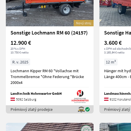
Nový stroj
Sonstige Lochmann RM 60 (24157)
12.900 €
3.600 €
20 % s DPH
s DPH od obchodní
10.750 € netto
3.185,84 € netto
R. v. 2025
12 m³
Lochmann Kipper RM 60 *Vollachse mit
Hänger mit hyd
Trommelbremse *Ohne Federung *Brücke
Lä
2000x4
Landtechnik Hohenwarter GmbH
Landmaschinenha
5092 Salzburg
9102 Korutáns
Prémiový zlatý prodejce
Prémiový zlatý