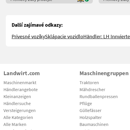
Další zajímavé odkazy:
Privesné vozíky
Sklápacie vozidlo
Händler: LH Innvierte
Landwirt.com
Maschinengruppen
Maschinenmarkt
Traktoren
Händlerangebote
Mähdrescher
Kleinanzeigen
Rundballenpressen
Händlersuche
Pflüge
Versteigerungen
Güllefässer
Alle Kategorien
Holzspalter
Alle Marken
Baumaschinen