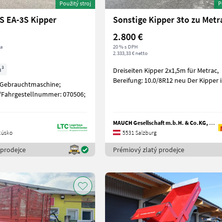
Použitý stroj
P
S EA-3S Kipper
Sonstige Kipper 3to zu Metr
2.800 €
ka
20 % s DPH
2.333,33 € netto
m³
Dreiseiten Kipper 2x1,5m für Metrac,
Bereifung: 10.0/8R12 neu Der Kippe
: Gebrauchtmaschine;
Fahrgestellnummer: 070506;
MAUCH Gesellschaft m.b.H. & Co.KG, Eben
kúsko
5531 Salzburg
 prodejce
Prémiový zlatý prodejce