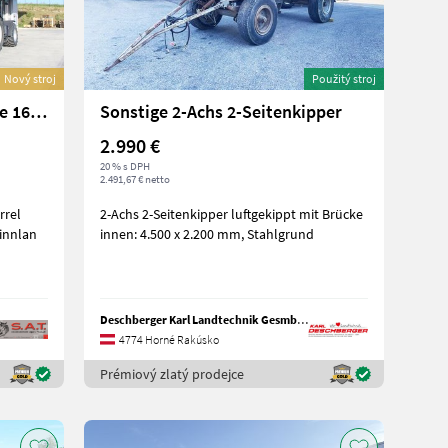
Nový stroj
Použitý stroj
Sonstige Ferrel Hardoxmulde 165 DH-Neu
Sonstige 2-Achs 2-Seitenkipper
2.990 €
20 % s DPH
2.491,67 € netto
rrel
2-Achs 2-Seitenkipper luftgekippt mit Brücke
innlan
innen: 4.500 x 2.200 mm, Stahlgrund
Deschberger Karl Landtechnik GesmbH & Co KG
4774 Horné Rakúsko
Prémiový zlatý prodejce