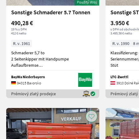
Použitý stroj
Sonstige Schmaderer 5.7 Tonnen
Sonstige ST
490,28 €
3.950 €
19 % s DPH
s DPH od obchodní
412 € netto
3.495,58 € netto
R. v. 1961
R. v. 1990
8 
Schmaderer 5,7 to
Klassifizierung
2 Seitenkipper mit Handpumpe
Seriennummer/
Auflaufbremse
Stüt
Brücken
BayWa Niederbayern
LTC-Zwettl
94315 Bavorsko
3910 Dolné Ra
Prémiový zlatý prodejce
Prémiový zlatý