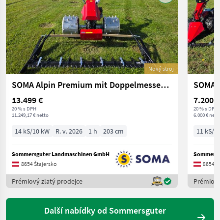
Nový stroj
SOMA Alpin Premium mit Doppelmessermähwerk
SOMA A
13.499 €
7.200 €
20 % s DPH
20 % s DPH
11.249,17 € netto
6.000 € nett
14 kS/10 kW
R. v. 2026
1 h
203 cm
11 kS/8
Sommersguter Landmaschinen GmbH
Sommersg
8654 Štajersko
8654 Š
Prémiový zlatý prodejce
Prémiový
Další nabídky od Sommersguter