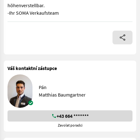
höhenverstellbar.
-Ihr SOMA Verkaufsteam
Einführungsaktion Alpin Premium 12PS -inkl. Doppelmessermähb
Váš kontaktní zástupce
Pán
Matthias Baumgartner
+43 664 *******
Zavolat poradci