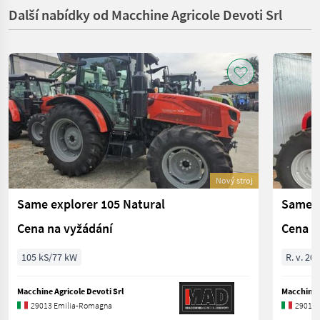
Další nabídky od Macchine Agricole Devoti Srl
Nový stroj
Same explorer 105 Natural
Same 
Cena na vyžádání
Cena n
105 kS/77 kW
R. v. 20
Macchine Agricole Devoti Srl
Macchine A
29013 Emilia-Romagna
29013 