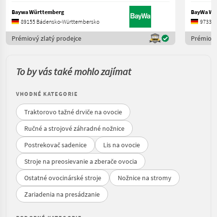
Baywa Württemberg
BayWa We
89155 Bádensko-Württembersko
97332 
Prémiový zlatý prodejce
Prémiový
To by vás také mohlo zajímat
VHODNÉ KATEGORIE
Traktorovo tažné drviče na ovocie
Ručné a strojové záhradné nožnice
Postrekovač sadenice
Lis na ovocie
Stroje na preosievanie a zberače ovocia
Ostatné ovocinárské stroje
Nožnice na stromy
Zariadenia na presádzanie