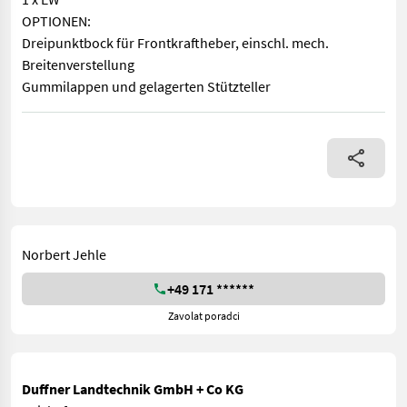
OPTIONEN:
Dreipunktbock für Frontkraftheber, einschl. mech.
Breitenverstellung
Gummilappen und gelagerten Stützteller
DOPPELREIHENKEHRER Für Frontanbau, auch ohne Fronthydraulik 
Norbert Jehle
+49 171 ******
Zavolat poradci
Duffner Landtechnik GmbH + Co KG