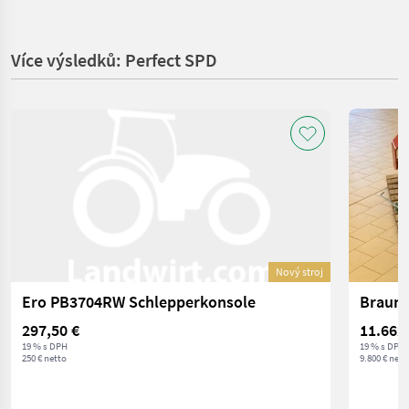
Více výsledků: Perfect SPD
Nový stroj
Ero PB3704RW Schlepperkonsole
Braun 
297,50 €
11.662
19 % s DPH
19 % s DPH
250 € netto
9.800 € nett