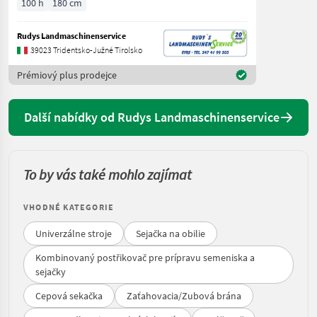
100 h
180 cm
Rudys Landmaschinenservice
39023 Tridentsko-Južné Tirolsko
Prémiový plus prodejce
Další nabídky od Rudys Landmaschinenservice
To by vás také mohlo zajímat
VHODNÉ KATEGORIE
Univerzálne stroje
Sejačka na obilie
Kombinovaný postřikovač pre prípravu semeniska a
sejačky
Cepová sekačka
Zaťahovacia/Zubová brána