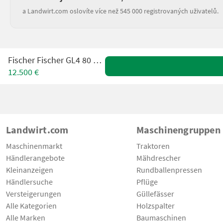
a Landwirt.com oslovíte více než 545 000 registrovaných uživatelů.
Fischer Fischer GL4 80 180-300
12.500 €
Landwirt.com
Maschinengruppen
Maschinenmarkt
Traktoren
Händlerangebote
Mähdrescher
Kleinanzeigen
Rundballenpressen
Händlersuche
Pflüge
Versteigerungen
Güllefässer
Alle Kategorien
Holzspalter
Alle Marken
Baumaschinen