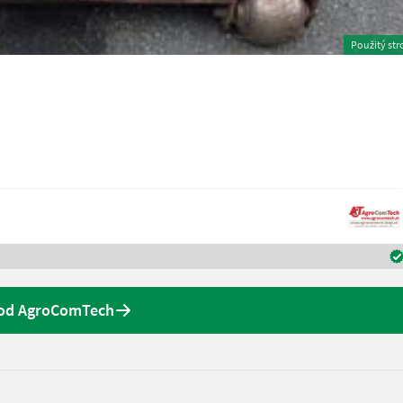
Použitý str
 od AgroComTech