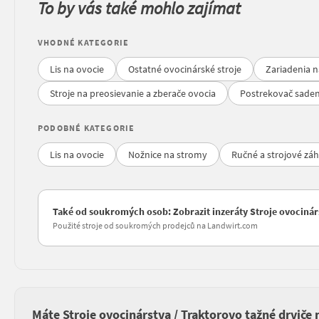
To by vás také mohlo zajímat
VHODNÉ KATEGORIE
Lis na ovocie
Ostatné ovocinárské stroje
Zariadenia n
Stroje na preosievanie a zberače ovocia
Postrekovač saden
PODOBNÉ KATEGORIE
Lis na ovocie
Nožnice na stromy
Ručné a strojové zá
Také od soukromých osob: Zobrazit inzeráty Stroje ovocinárs
Použité stroje od soukromých prodejců na Landwirt.com
Máte Stroje ovocinárstva / Traktorovo tažné drviče 