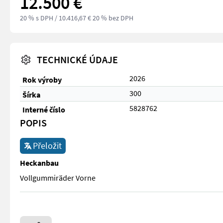
12.500 €
20 % s DPH
/ 10.416,67 € 20 % bez DPH
TECHNICKÉ ÚDAJE
2026
Rok výroby
300
Šírka
5828762
Interné číslo
POPIS
Přeložit
Heckanbau
Vollgummiräder Vorne
Vollgummiräder Vorne