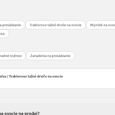
a presádzanie
Traktorovo tažné drviče na ovocie
Mlynček na ovoc
ice
hradné nožnice
Zariadenia na presádzanie
tva / Traktorovo tažné drviče na ovocie
na ovocie na prodej?