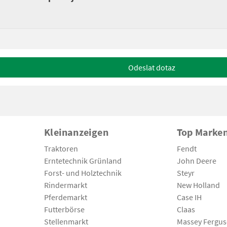
Odeslat dotaz
Kleinanzeigen
Top Marke
Traktoren
Fendt
Erntetechnik Grünland
John Deere
Forst- und Holztechnik
Steyr
Rindermarkt
New Holland
Pferdemarkt
Case IH
Futterbörse
Claas
Stellenmarkt
Massey Fergu