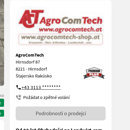
AgroComTech
Hirnsdorf 87
8221 - Hirnsdorf
Štajersko Rakúsko
+43 3113 ********
ko
Požádat o zpětné volání
e
Podrobnosti o prodejci
e