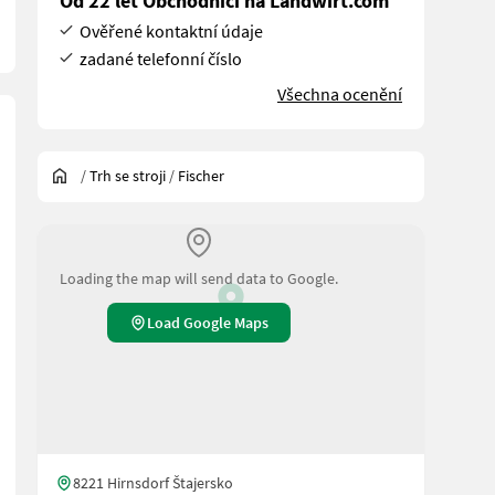
Od 22 let Obchodníci na Landwirt.com
Ověřené kontaktní údaje
zadané telefonní číslo
Všechna ocenění
/
Trh se stroji
/
Fischer
Loading the map will send data to Google.
Load Google Maps
8221 Hirnsdorf Štajersko