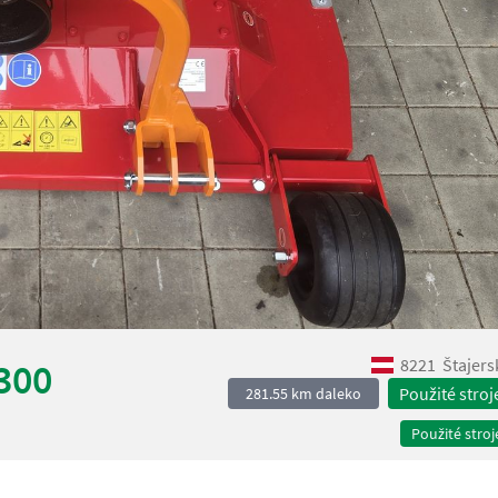
8221
Štajers
-300
Použité stroj
281.55 km daleko
Použité stroj