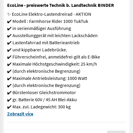
EcoLine - preiswerte Technik b. Landtechnik BINDER
✨ EcoLine Elektro-Lastendreirad - AKTION
✔️ Modell : Farmhorse Rider 1000 TukTuk
✔️ in serienmäßiger Ausführung
✔️ Ausstellunggerät mit leichten Lackschäden
✔️ Lastenfahrrad mit Batterieantrieb
✔️ und kippbarer Ladebrücke.
✔️ Führerscheinfrei, anmeldefrei-gilt als E-Bike
✔️ Maximale Höchstgeschwindigkeit: 25 km/h
✔️ (durch elektronische Begrenzung)
✔️ Maximale Antriebsleistung: 1000 Watt
✔️ (durch elektronische Begrenzung)
✔️ Bürstenloser Gleichstrommotor
✔️ gr. Batterie 60V / 45 AH Blei-Akku
✔️ Max. zul. Ladegewicht: 300 kg
✨ EcoLine Elektro-Lastendreirad - AKTION ✔️ Modell : Farmhorse
Zobrazit více