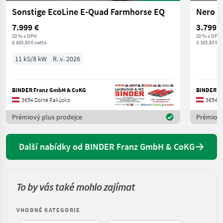
Sonstige EcoLine E-Quad Farmhorse EQ
Nero L
7.999 €
3.799 €
20 % s DPH
20 % s DPH
6.665,83 € netto
3.165,83 € n
11 kS/8 kW
R. v. 2026
BINDER Franz GmbH & CoKG
BINDER F
3654 Dolné Rakúsko
3654 D
Prémiový plus prodejce
Prémiový
Další nabídky od BINDER Franz GmbH & CoKG
To by vás také mohlo zajímat
VHODNÉ KATEGORIE