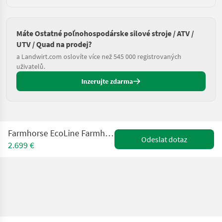
Máte Ostatné poľnohospodárske silové stroje / ATV /
UTV / Quad na prodej?
a Landwirt.com oslovíte více než 545 000 registrovaných
uživatelů.
Inzerujte zdarma
Farmhorse EcoLine Farmhorse Lastendreirad Rider1000 TukTuk
Odeslat dotaz
2.699 €