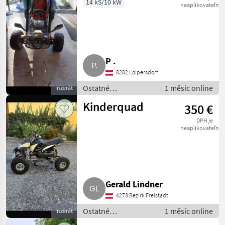
14 kS/10 kW
neaplikovateľné
P .
8282 Loipersdorf
Ostatné
1 měsíc online
Inzerát
poľnohospodárske
Kinderquad
350 €
silové stroje / ATV /
UTV / Quad
DPH je
neaplikovateľné
Gerald Lindner
4273 Bezirk Freistadt
Ostatné
1 měsíc online
Inzerát
poľnohospodárske