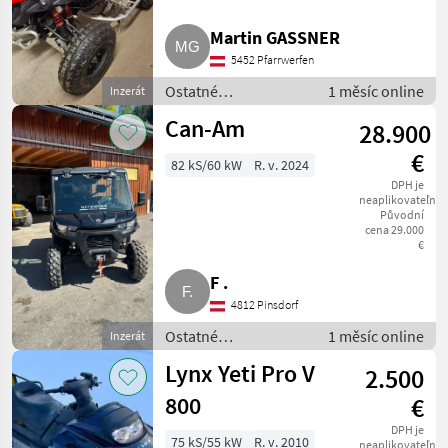
Martin GASSNER
5452 Pfarrwerfen
Ostatné
1 měsíc online
Inzerát
poľnohospodárske
Can-Am
28.900
silové stroje / ATV /
UTV / Quad
€
82 kS/60 kW
R. v. 2024
DPH je
neaplikovateľné
Původní
cena 29.000
€
F .
4812 Pinsdorf
Ostatné
1 měsíc online
Inzerát
poľnohospodárske
Lynx Yeti Pro V
2.500
silové stroje / ATV /
UTV / Quad
800
€
DPH je
75 kS/55 kW
R. v. 2010
neaplikovateľné