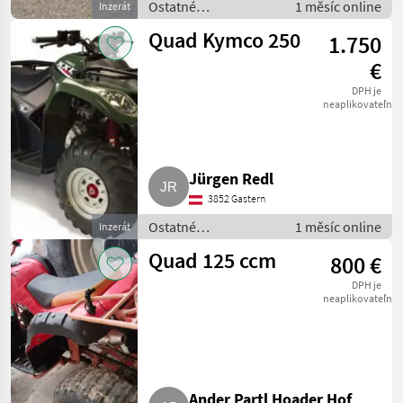
Ostatné
1 měsíc online
Inzerát
poľnohospodárske
Quad Kymco 250
1.750
silové stroje / ATV /
UTV / Quad
€
DPH je
neaplikovateľné
Jürgen Redl
3852 Gastern
Ostatné
1 měsíc online
Inzerát
poľnohospodárske
Quad 125 ccm
800 €
silové stroje / ATV /
UTV / Quad
DPH je
neaplikovateľné
Ander Partl Hoader Hof