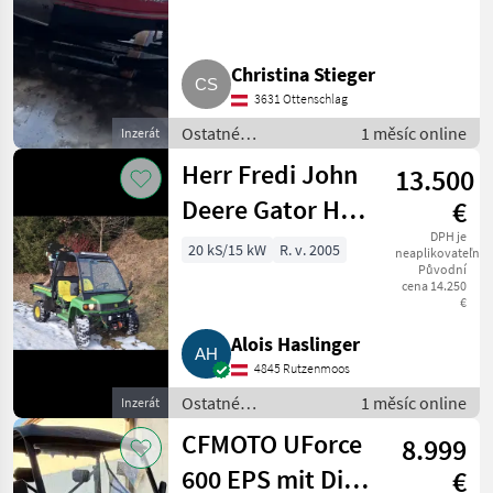
Christina Stieger
3631 Ottenschlag
Ostatné
1 měsíc online
Inzerát
poľnohospodárske
Herr Fredi John
13.500
silové stroje / ATV /
UTV / Quad
Deere Gator HPX
€
4x4
DPH je
20 kS/15 kW
R. v. 2005
neaplikovateľné
Původní
cena 14.250
€
Alois Haslinger
4845 Rutzenmoos
Ostatné
1 měsíc online
Inzerát
poľnohospodárske
CFMOTO UForce
8.999
silové stroje / ATV /
UTV / Quad
600 EPS mit Diff.
€