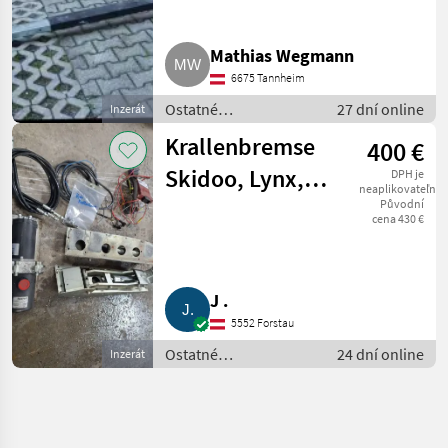
Mathias Wegmann
6675 Tannheim
Ostatné
27 dní online
Inzerát
poľnohospodárske
Krallenbremse
400 €
silové stroje / ATV /
UTV / Quad
Skidoo, Lynx,
DPH je
neaplikovateľné
Polaris, Arctic
Původní
cena 430 €
Cat
J .
5552 Forstau
Ostatné
24 dní online
Inzerát
poľnohospodárske
silové stroje / ATV /
UTV / Quad