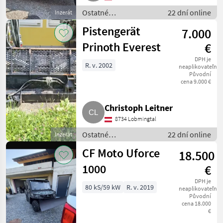
Ostatné
22 dní online
Inzerát
poľnohospodárske
Pistengerät
7.000
silové stroje / ATV /
UTV / Quad
Prinoth Everest
€
DPH je
R. v. 2002
neaplikovateľné
Původní
cena 9.000 €
Christoph Leitner
8734 Lobmingtal
Ostatné
22 dní online
Inzerát
poľnohospodárske
CF Moto Uforce
18.500
silové stroje / ATV /
UTV / Quad
1000
€
DPH je
80 kS/59 kW
R. v. 2019
neaplikovateľné
Původní
cena 18.000
€