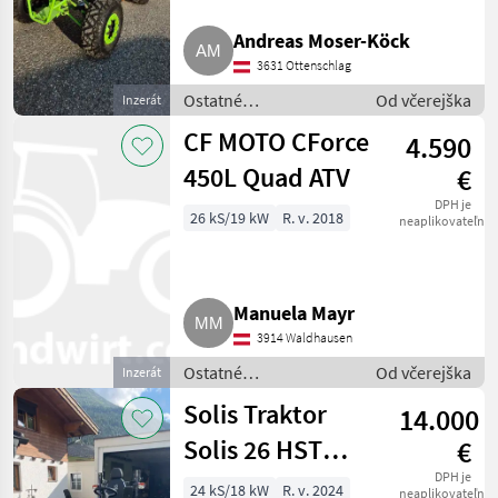
Polaris
6
Andreas Moser-Köck
3631 Ottenschlag
CF-Moto
5
Ostatné
Od včerejška
Inzerát
poľnohospodárske
Can-am
4
CF MOTO CForce
4.590
silové stroje / ATV /
UTV / Quad
450L Quad ATV
€
Kymco
3
DPH je
26 kS/19 kW
R. v. 2018
neaplikovateľné
Ski-doo
3
Zobrazit
všech
16
Manuela Mayr
3914 Waldhausen
MARKETPLACE
Ostatné
Od včerejška
Inzerát
Nabídky
poľnohospodárske
Marketplace
Inzeráty
Solis Traktor
14.000
prodejců
silové stroje / ATV /
UTV / Quad
Solis 26 HST
€
4WD
DPH je
24 kS/18 kW
R. v. 2024
neaplikovateľné