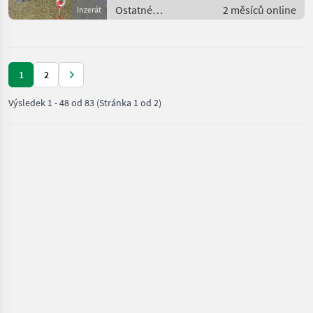
Ostatné
2 měsíců online
Inzerát
poľnohospodárske
silové stroje / ATV /
UTV / Quad
1
2
Výsledek
1
-
48
od
83
(Stránka 1 od 2)