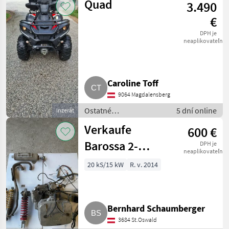
Quad
3.490
silové stroje / ATV / UTV
/ Quad
€
DPH je
neaplikovateľné
Caroline Toff
9064 Magdalensberg
Ostatné
5 dní online
Inzerát
poľnohospodárske
Verkaufe
600 €
silové stroje / ATV / UTV
/ Quad
Barossa 2-
DPH je
neaplikovateľné
Zylinder-Motor
20 kS/15 kW
R. v. 2014
Bernhard Schaumberger
3684 St.Oswald