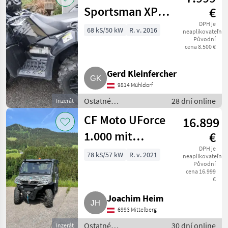
UTV / Quad
Sportsman XP
€
1000
DPH je
68 kS/50 kW
R. v. 2016
neaplikovateľné
Původní
cena 8.500 €
Gerd Kleinfercher
9814 Mühldorf
Ostatné
28 dní online
Inzerát
poľnohospodárske
CF Moto UForce
16.899
silové stroje / ATV /
UTV / Quad
1.000 mit
€
Heizung und
DPH je
78 kS/57 kW
R. v. 2021
neaplikovateľné
Původní
Kabine
cena 16.999
€
Joachim Heim
6993 Mittelberg
Ostatné
30 dní online
Inzerát