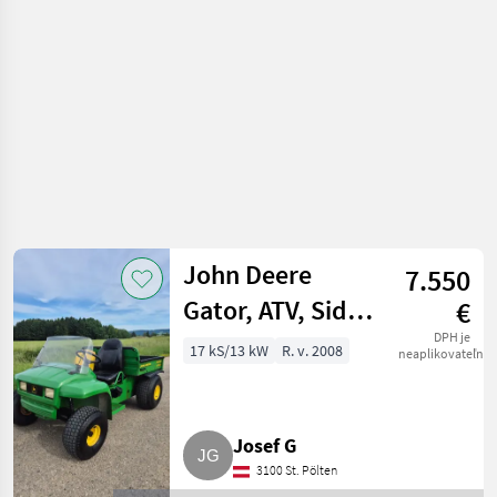
silové stroje / ATV /
UTV / Quad
John Deere
7.550
Gator, ATV, Side
€
by Side, UTV,
DPH je
17 kS/13 kW
R. v. 2008
neaplikovateľné
Buggy, Golfcar
Josef G
3100 St. Pölten