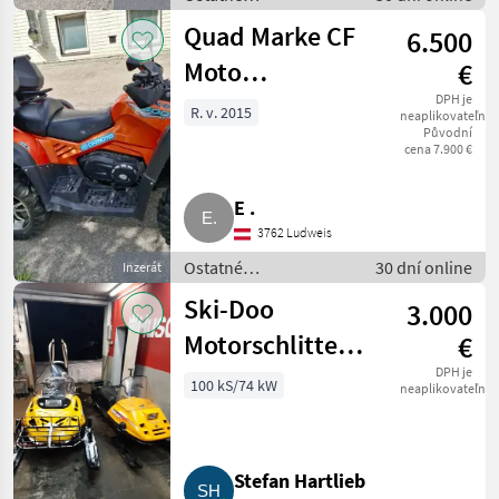
poľnohospodárske
Quad Marke CF
6.500
silové stroje / ATV /
UTV / Quad
Moto
€
Terralander 800,
DPH je
R. v. 2015
neaplikovateľné
Původní
CF Moto
cena 7.900 €
Terralander 800
E .
3762 Ludweis
Ostatné
30 dní online
Inzerát
poľnohospodárske
Ski-Doo
3.000
silové stroje / ATV /
UTV / Quad
Motorschlitten
€
Skandic, Alpine
DPH je
100 kS/74 kW
neaplikovateľné
3
Stefan Hartlieb