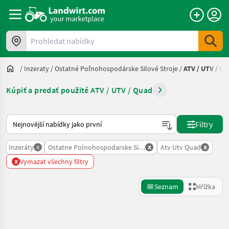
Prohledat nabídky
/
Inzeraty
/
Ostatné Poľnohospodárske Silové Stroje
/
ATV / UTV / Q
Kúpiť a predať použité ATV / UTV / Quad
Takto se řadí nabídky na Landwirt.com
Filtry
x
x
x
Inzeráty
Ostatne Polnohospodarske Silove Stroje
Atv Utv Quad
x
Vymazat všechny filtry
Seznam
Mřížka