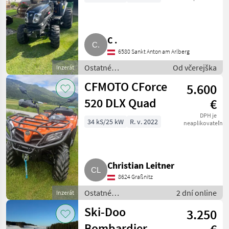
C .
6580 Sankt Anton am Arlberg
Ostatné
Od včerejška
Inzerát
poľnohospodárske
CFMOTO CForce
5.600
silové stroje / ATV /
UTV / Quad
520 DLX Quad
€
DPH je
34 kS/25 kW
R. v. 2022
neaplikovateľné
Christian Leitner
8624 Graßnitz
Ostatné
2 dní online
Inzerát
poľnohospodárske
Ski-Doo
3.250
silové stroje / ATV / UTV
/ Quad
Bombardier