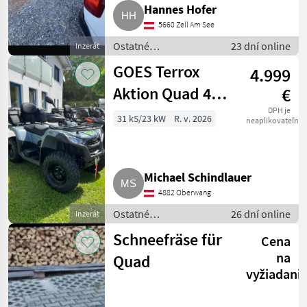
Hannes Hofer
5660 Zell Am See
Ostatné
23 dní online
Inzerát
poľnohospodárske
GOES Terrox
4.999
silové stroje / ATV /
UTV / Quad
Aktion Quad 4x4
€
Servo ABS
DPH je
31 kS/23 kW
R. v. 2026
neaplikovateľné
CFMOTO
Zugmaschine
Michael Schindlauer
4882 Oberwang
Ostatné
26 dní online
Inzerát
poľnohospodárske
Schneefräse für
Cena
silové stroje / ATV /
UTV / Quad
na
Quad
vyžiadani