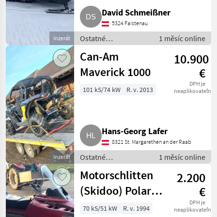
David Schmeißner
5324 Faistenau
Ostatné
1 měsíc online
Inzerát
poľnohospodárske
Can-Am
10.900
silové stroje / ATV /
UTV / Quad
Maverick 1000
€
DPH je
101 kS/74 kW
R. v. 2013
neaplikovateľné
Hans-Georg Lafer
8321 St. Margarethen an der Raab
Ostatné
1 měsíc online
Inzerát
poľnohospodárske
Motorschlitten
2.200
silové stroje / ATV /
UTV / Quad
(Skidoo) Polaris
€
Widetrak
DPH je
70 kS/51 kW
R. v. 1994
neaplikovateľné