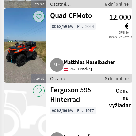
Ostatné
6 dní online
Inzerát
poľnohospodárske
Quad CFMoto
12.000
silové stroje / ATV / UTV
/ Quad
€
80 kS/59 kW
R. v. 2024
DPH je
neaplikovateľné
Matthias Haselbacher
2620 Peisching
Ostatné
6 dní online
Inzerát
poľnohospodárske
Ferguson 595
Cena
silové stroje / ATV / UTV
/ Quad
na
Hinterrad
vyžiadani
90 kS/66 kW
R. v. 1977