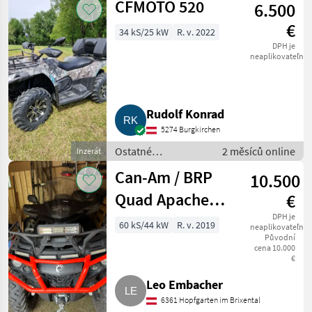
CFMOTO 520
6.500
silové stroje / ATV /
UTV / Quad
€
34 kS/25 kW
R. v. 2022
DPH je
neaplikovateľné
Rudolf Konrad
5274 Burgkirchen
Ostatné
2 měsíců online
Inzerát
poľnohospodárske
Can-Am / BRP
10.500
silové stroje / ATV /
UTV / Quad
Quad Apache
€
360
DPH je
60 kS/44 kW
R. v. 2019
neaplikovateľné
Původní
cena 10.000
€
Leo Embacher
6361 Hopfgarten im Brixental