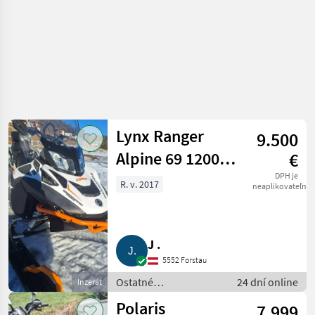
Lynx Ranger
9.500
Alpine 69 1200
€
Schneemobil
DPH je
R. v. 2017
neaplikovateľné
J .
5552 Forstau
Ostatné
24 dní online
Inzerát
poľnohospodárske
Polaris
7.999
silové stroje / ATV /