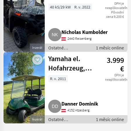
Quad
DPH je
40 kS/29 kW
R. v. 2022
neaplikovateľné
Původní
cena 9.200 €
Nicholas Kumbolder
2440 Reisenberg
Ostatné
1 měsíc online
Inzerát
poľnohospodárske
Yamaha el.
3.999
silové stroje / ATV /
UTV / Quad
Hofahrzeug,
€
Golfcart
DPH je
R. v. 2011
neaplikovateľné
Danner Dominik
4152 Atzesberg
Ostatné
1 měsíc online
Inzerát
poľnohospodárske