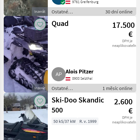
9761 Greifenburg
Ostatné
30 dní online
Inzerát
poľnohospodárske
Quad
17.500
silové stroje / ATV /
UTV / Quad
€
DPH je
neaplikovateľné
Alois Pitzer
8900 Selzthal
Ostatné
1 měsíc online
Inzerát
poľnohospodárske
Ski-Doo Skandic
2.600
silové stroje / ATV /
UTV / Quad
500
€
DPH je
50 kS/37 kW
R. v. 1999
neaplikovateľné