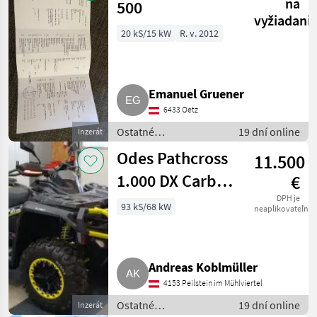
UTV / Quad
na
500
vyžiadani
20 kS/15 kW
R. v. 2012
Emanuel Gruener
6433 Oetz
Ostatné
19 dní online
Inzerát
poľnohospodárske
Odes Pathcross
11.500
silové stroje / ATV /
UTV / Quad
1.000 DX Carbon
€
Allrad Neu Quad
DPH je
93 kS/68 kW
neaplikovateľné
ATV
Andreas Koblmüller
4153 Peilstein im Mühlviertel
Ostatné
19 dní online
Inzerát