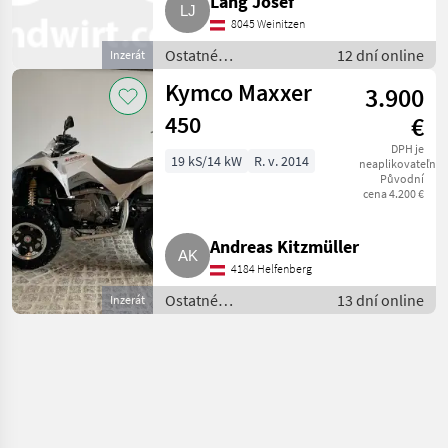
Lang Josef
8045 Weinitzen
Ostatné
12 dní online
Inzerát
poľnohospodárske
Kymco Maxxer
3.900
silové stroje / ATV /
UTV / Quad
450
€
DPH je
19 kS/14 kW
R. v. 2014
neaplikovateľné
Původní
cena 4.200 €
Andreas Kitzmüller
4184 Helfenberg
Ostatné
13 dní online
Inzerát
poľnohospodárske
silové stroje / ATV /
UTV / Quad