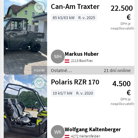
poľnohospodárske
Can-Am Traxter
22.500
silové stroje / ATV /
UTV / Quad
€
85 kS/63 kW
R. v. 2025
DPH je
neaplikovateľné
Markus Huber
2113 Bockflies
Ostatné
21 dní online
Inzerát
poľnohospodárske
Polaris RZR 170
4.500
silové stroje / ATV /
UTV / Quad
€
10 kS/7 kW
R. v. 2020
DPH je
neaplikovateľné
Wolfgang Kaltenberger
4272 Weitersfelden