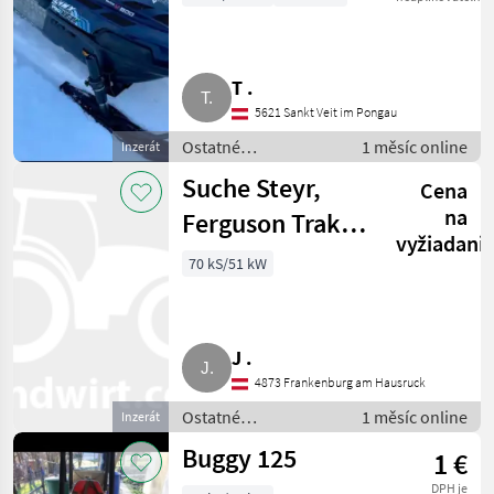
T .
5621 Sankt Veit im Pongau
Ostatné
1 měsíc online
Inzerát
poľnohospodárske
Suche Steyr,
Cena
silové stroje / ATV /
UTV / Quad
na
Ferguson Traktor
vyžiadani
bis € 10.000,-
70 kS/51 kW
J .
4873 Frankenburg am Hausruck
Ostatné
1 měsíc online
Inzerát
poľnohospodárske
Buggy 125
1 €
silové stroje / ATV /
UTV / Quad
DPH je