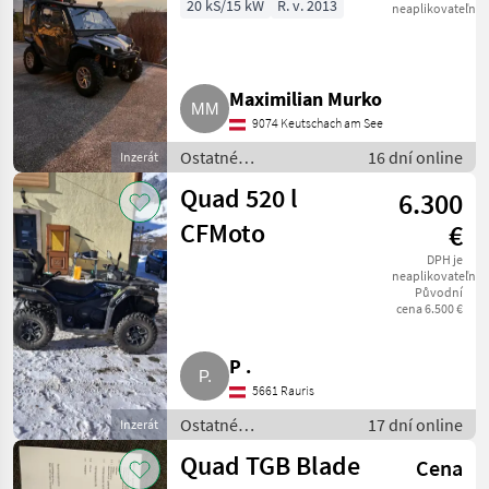
1010XT
20 kS/15 kW
R. v. 2013
neaplikovateľné
Maximilian Murko
9074 Keutschach am See
Ostatné
16 dní online
Inzerát
poľnohospodárske
Quad 520 l
6.300
silové stroje / ATV /
UTV / Quad
CFMoto
€
DPH je
neaplikovateľné
Původní
cena 6.500 €
P .
5661 Rauris
Ostatné
17 dní online
Inzerát
poľnohospodárske
Quad TGB Blade
Cena
silové stroje / ATV /