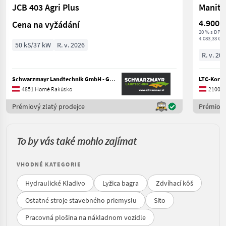
JCB 403 Agri Plus
Manito
4.900 €
Cena na vyžádání
20 % s DPH
4.083,33 € n
50 kS/37 kW
R. v. 2026
R. v. 20
Schwarzmayr Landtechnik GmbH - Gampern
LTC-Korn
4851 Horné Rakúsko
2100 D
Prémiový zlatý prodejce
Prémiový
To by vás také mohlo zajímat
VHODNÉ KATEGORIE
Hydraulické Kladivo
Lyžica bagra
Zdvíhací kôš
Ostatné stroje stavebného priemyslu
Sito
Pracovná plošina na nákladnom vozidle