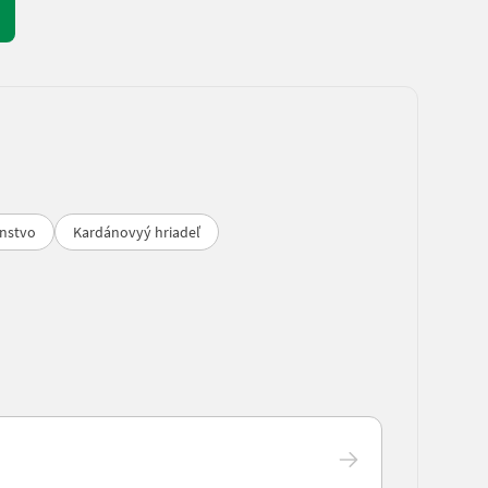
enstvo
Kardánovyý hriadeľ