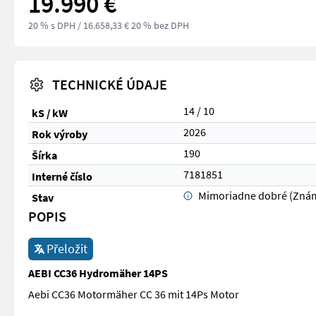
19.990 €
20 % s DPH
/ 16.658,33 € 20 % bez DPH
TECHNICKÉ ÚDAJE
14 / 10
kS / kW
2026
Rok výroby
190
Šírka
7181851
Interné číslo
Mimoriadne dobré (Zná
Stav
POPIS
Přeložit
AEBI CC36 Hydromäher 14PS
Aebi CC36 Motormäher CC 36 mit 14Ps Motor