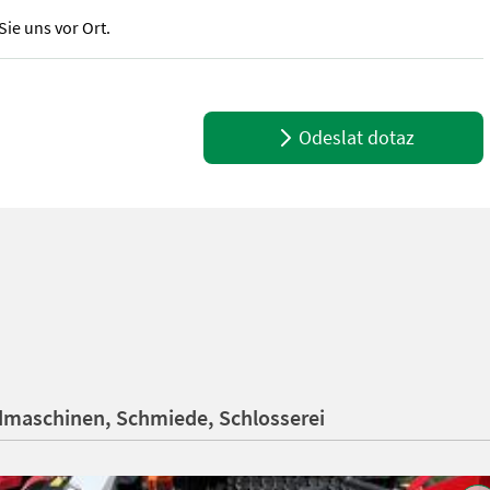
Sie uns vor Ort.
Ausstattung - 4-Takt Benzinmotor, 1-Zylinder, Stufe V - Motor: Bri
Odeslat dotaz
maschinen, Schmiede, Schlosserei