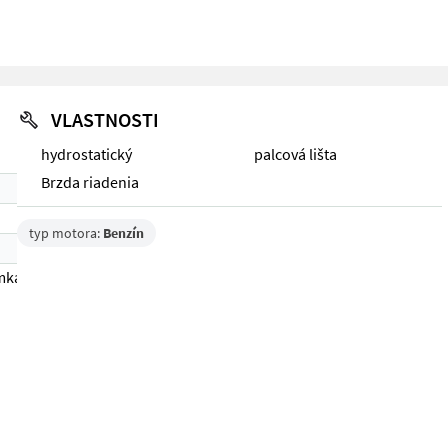
VLASTNOSTI
hydrostatický
palcová lišta
Brzda riadenia
typ motora:
Benzín
mka 1)