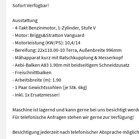
Sofort Verfügbar!
Ausstattung
- 4-Takt Benzinmotor, 1-Zylinder, Stufe V
- Motor: Briggs&Stratton Vanguard
- Motorleistung (KW/PS): 10,4/14
- Bereifung: 22x110.00-10 Terra, Außenbreite 996mm
- Mähapparat kurz mit Ratschkupplung & Messerkopf
- Aebi-Balken A83 1.90m mit beidseitigem Schneidzusatz
- Freischnittbalken
- Arbeitsbreite (m): 1.90
- 1 Paar Gewichtssohlen (je Stk. 6kg)
- Inkl. 1x Ersatzmesser!
Maschine ist lagernd und kann gerne bei uns besichtigt werd
Für telefonische Anfragen stehen wir gerne zur Verfügung!
Besichtigung jederzeit nach telefonischer Absprache möglich