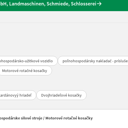
bH, Landmaschinen, Schmiede, Schlosserei
ohospodársko-užitkové vozidlo
poľnohospodársky nakladač - prísluš
Motorové rotačné kosačky
ardánovyý hriadeľ
Dvojhriadeľové kosačky
ospodárske silové stroje / Motorové rotačné kosačky