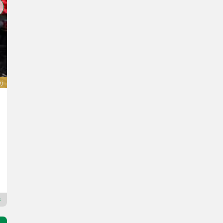
oj
Aebi CC 110 Hydro
14.900 €
20 % s DPH
12.416,67 € netto
8 kS/6 kW
R. v. 2026
160 cm
Landmaschinen Fößl GmbH, Landmaschinen, Schmiede, Schlosserei
9400 Korutánsko
Prémiový plus prodejce