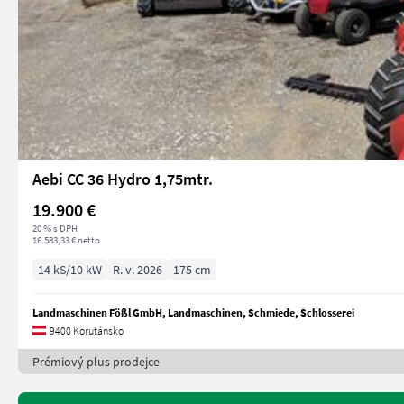
Aebi CC 36 Hydro 1,75mtr.
19.900 €
20 % s DPH
16.583,33 € netto
14 kS/10 kW
R. v. 2026
175 cm
Landmaschinen Fößl GmbH, Landmaschinen, Schmiede, Schlosserei
9400 Korutánsko
Prémiový plus prodejce