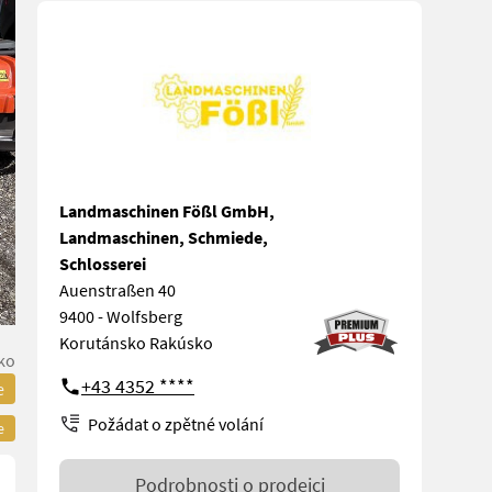
Landmaschinen Fößl GmbH,
Landmaschinen, Schmiede,
Schlosserei
Auenstraßen 40
9400 - Wolfsberg
Korutánsko Rakúsko
ko
+43 4352 ****
e
Požádat o zpětné volání
e
Podrobnosti o prodejci