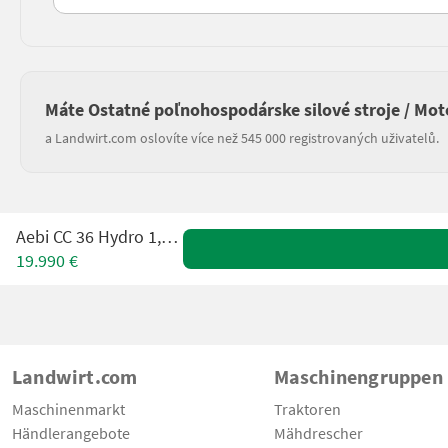
Máte Ostatné poľnohospodárske silové stroje / Mot
a Landwirt.com oslovíte více než 545 000 registrovaných uživatelů.
Aebi CC 36 Hydro 1,90mtr.
19.990 €
Landwirt.com
Maschinengruppen
Maschinenmarkt
Traktoren
Händlerangebote
Mähdrescher