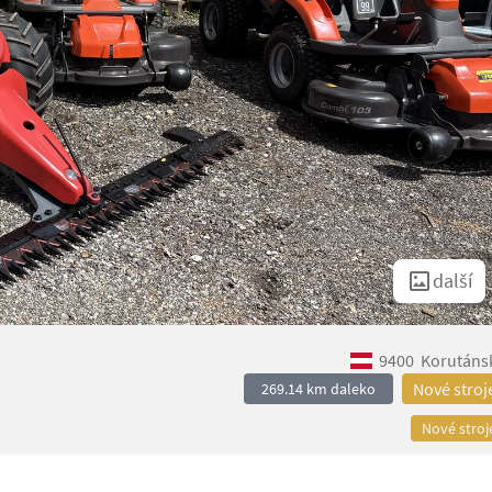
další
9400
Korutáns
Nové stroj
269.14 km daleko
Nové stroj