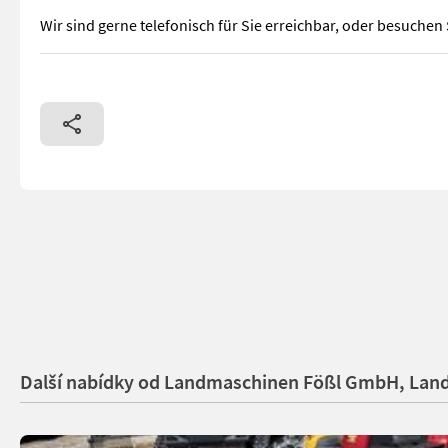
Wir sind gerne telefonisch für Sie erreichbar, oder besuchen 
Aebi CC36 Motormäher CC 36 mit 14Ps Motor Sofort Verfügbar! 
Další nabídky od Landmaschinen Fößl GmbH, Land