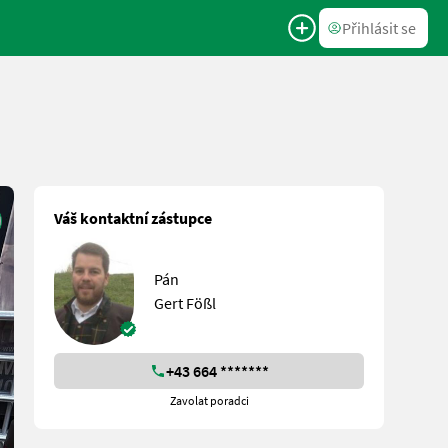
Přihlásit se
Váš kontaktní zástupce
Pán
Gert Fößl
+43 664 *******
Zavolat poradci