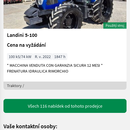
Použitý stroj
Landini 5-100
Cena na vyžádání
100 kS/74 kW
R. v. 2022
1847 h
* MACCHINA VENDUTA CON GARANZIA SICURA 12 MESI *
FRENATURA IDRAULICA RIMORCHIO
Traktory /
Všech 116 nabídek od tohoto prodejce
Vaše kontaktní osoby: