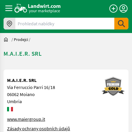
Prohledat nabídky
/
Prodejci
/
M.A.I.E.R. SRL
M.A.I.E.R. SRL
Via Ferruccio Parri 16/18
06062 Moiano
Umbria
www.maiergroup.it
Zásady ochrany osobních údajů