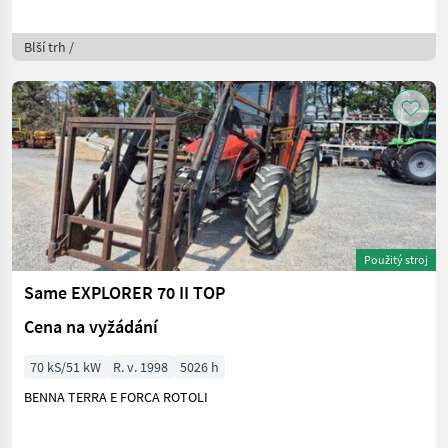
Blší trh /
Použitý stroj
Same EXPLORER 70 II TOP
Cena na vyžádání
70 kS/51 kW
R. v. 1998
5026 h
BENNA TERRA E FORCA ROTOLI