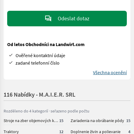
Odeslat dotaz
Od letos Obchodníci na Landwirt.com
Ověřené kontaktní údaje
zadané telefonní číslo
Všechna ocenění
116 Nabídky - M.A.I.E.R. SRL
Rozděleno do 4 kategorií · seřazeno podle počtu
Stroje na zber objemových krmív
15
Zariadenia na obrábanie pôdy
15
Traktory
12
Doplnenie živin a polievanie
4