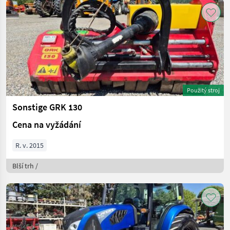
Použitý stroj
Sonstige GRK 130
Cena na vyžádání
R. v. 2015
Blší trh /