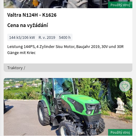
Použitý stroj
Valtra N124H - K1626
Cena na vyžádání
144 kS/106 kW
R. v. 2019
5400 h
Leistung 144PS, 4 Zylinder Sisu Motor, Baujahr 2019, 30V und 30R
Gänge mit Kriec
Traktory /
Použitý stroj