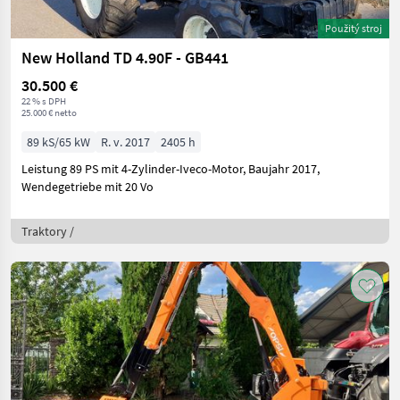
Použitý stroj
New Holland TD 4.90F - GB441
30.500 €
22 % s DPH
25.000 € netto
89 kS/65 kW
R. v. 2017
2405 h
Leistung 89 PS mit 4-Zylinder-Iveco-Motor, Baujahr 2017,
Wendegetriebe mit 20 Vo
Traktory /