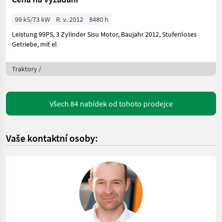
99 kS/73 kW
R. v. 2012
8480 h
Leistung 99PS, 3 Zylinder Sisu Motor, Baujahr 2012, Stufenloses
Getriebe, mit el
Traktory /
Všech 84 nabídek od tohoto prodejce
Vaše kontaktní osoby: