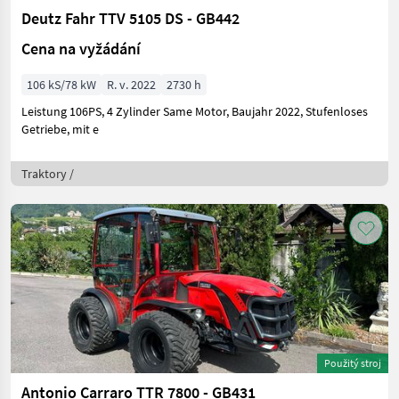
Deutz Fahr TTV 5105 DS - GB442
Cena na vyžádání
106 kS/78 kW
R. v. 2022
2730 h
Leistung 106PS, 4 Zylinder Same Motor, Baujahr 2022, Stufenloses
Getriebe, mit e
Traktory /
Použitý stroj
Antonio Carraro TTR 7800 - GB431