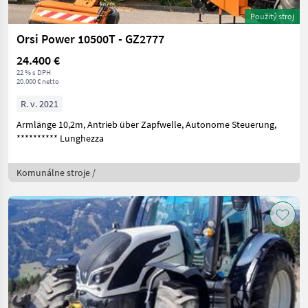
Použitý stroj
Orsi Power 10500T - GZ2777
24.400 €
22 % s DPH
20.000 € netto
R. v. 2021
Armlänge 10,2m, Antrieb über Zapfwelle, Autonome Steuerung,
********** Lunghezza
Komunálne stroje /