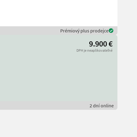
Prémiový plus prodejce
9.900 €
DPH je neaplikovateľné
2 dní online