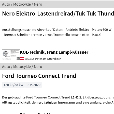
Auto / Motocykle / Nero
Nero Elektro-Lastendreirad/Tuk-Tuk Thun
Ausstellungsmaschine Abverkauf Daten: - Antrieb: Elektro - Motor: 600 W - Batterie: 60 V, 45 Ah
- Bremse: Scheibenbremse vorne, Trommelbremse hinten - Max. G
KOL-Technik, Franz Lampl-Küssner
8093 St. Peter am Ottersbach
Auto / Motocykle / Nero
Ford Tourneo Connect Trend
120 kS/88 kW
R. v. 2020
Der gebrauchte Ford Tourneo Connect Trend L1H1 2, 2 t überzeugt durch 
Alltagstauglichkeit, den großzügigen Innenraum und eine umfangreic