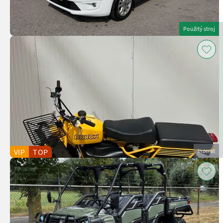
Použitý stroj
VIP
TOP
Inzerát