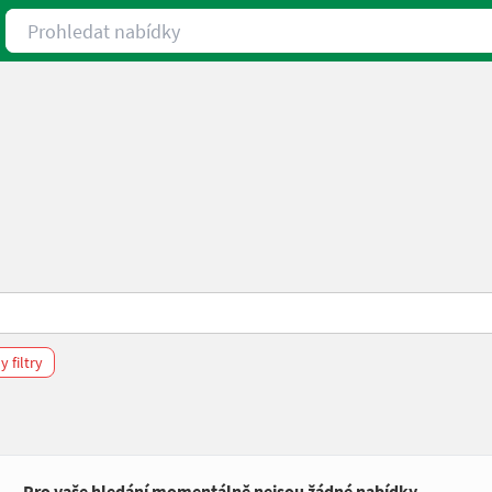
Prohledat nabídky
 filtry
Pro vaše hledání momentálně nejsou žádné nabídky.