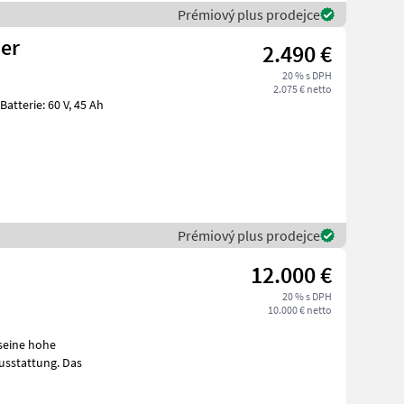
Prémiový plus prodejce
der
2.490 €
20 % s DPH
2.075 € netto
Prémiový plus prodejce
12.000 €
20 % s DPH
10.000 € netto
seine hohe
he Ausstattung. Das