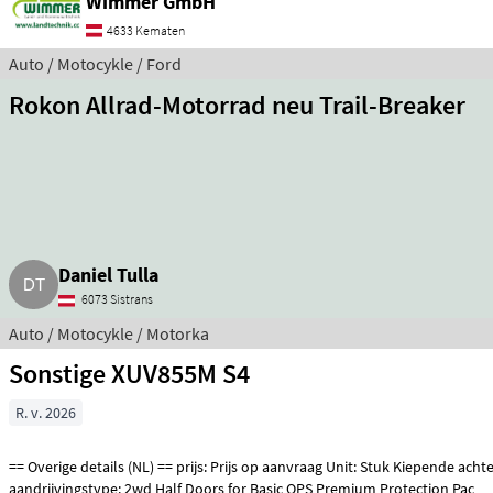
Wimmer GmbH
4633 Kematen
Auto / Motocykle / Ford
Rokon Allrad-Motorrad neu Trail-Breaker
Daniel Tulla
6073 Sistrans
Auto / Motocykle / Motorka
Sonstige XUV855M S4
R. v. 2026
== Overige details (NL) == prijs: Prijs op aanvraag Unit: Stuk Kiepende achterbak: Handmatig
aandrijvingstype: 2wd Half Doors for Basic OPS Premium Protection Pac