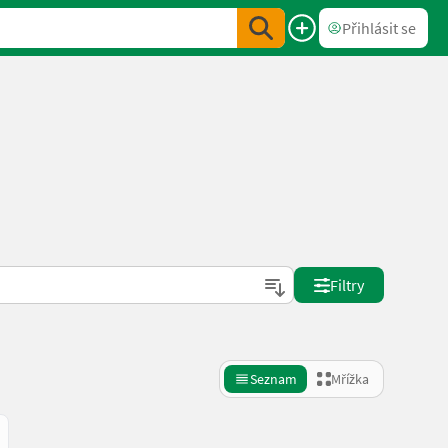
Přihlásit se
Filtry
Seznam
Mřížka