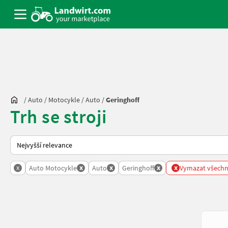
/
Auto / Motocykle
/
Auto
/
Geringhoff
Trh se stroji
Takto se řadí nabídky na Landwirt.com
x
x
x
x
x
Auto Motocykle
Auto
Geringhoff
Vymazat všechny