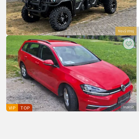
Nový stroj
VIP
TOP
Inzerát