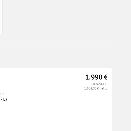
1.990 €
20 % s DPH
1.658,33 € netto
h -
 - La