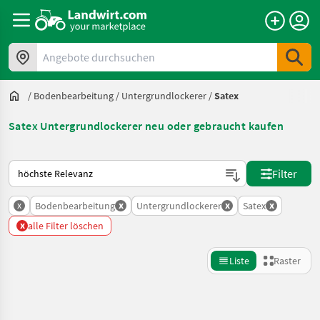
Angebote durchsuchen
/
Bodenbearbeitung
/
Untergrundlockerer
/
Satex
Satex Untergrundlockerer neu oder gebraucht kaufen
So wird auf Landwirt.com sortiert
Filter
x
x
x
x
Bodenbearbeitung
Untergrundlockerer
Satex
x
alle Filter löschen
Liste
Raster