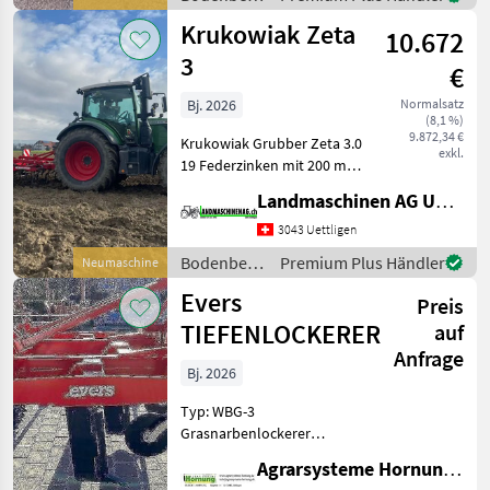
most 500.000 Ft k
/ Sonstige
Krukowiak Zeta
10.672
3
€
Bj. 2026
Normalsatz
(8,1 %)
9.872,34 €
Krukowiak Grubber Zeta 3.0
exkl.
19 Federzinken mit 200 mm
Gänsefussscharen, 20%
Landmaschinen AG Uettligen
Überschnitt Ausgerüstet
mit Rohrstabwalze und
3043 Uettligen
Nachstriegel, Warntafeln
Bodenbearbeitung
Premium Plus Händler
Neumaschine
und Beleuchtungsa
/
Evers
Preis
Krukowiak
TIEFENLOCKERER
auf
Anfrage
Bj. 2026
Typ: WBG-3
Grasnarbenlockerer
Arbeitstiefe max. 45 cm Mit
Agrarsysteme Hornung GmbH & Co. KG
3 Zinken / Strichabstand 90