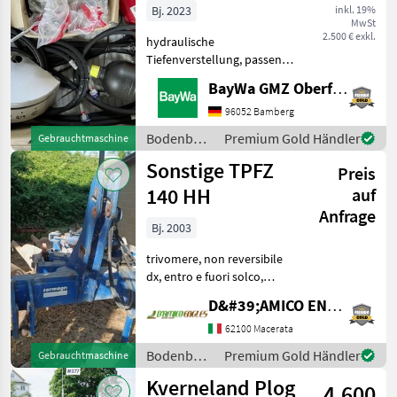
Tiefenverstellung
Bj. 2023
inkl. 19%
MwSt
2.500 € exkl.
hydraulische
Tiefenverstellung, passend
zu Horsch Joker 5 CT,
BayWa GMZ Oberfranken
Baujahr 2023Diese
Maschine wird auf www.ab-
96052 Bamberg
auction.com versteigert.
Bodenbearbeitung
Premium Gold Händler
Gebrauchtmaschine
Bodenbearbeitung Sonstige
/ Horsch
Sonstige TPFZ
Bodenbearbe
Preis
140 HH
auf
Anfrage
Bj. 2003
trivomere, non reversibile
dx, entro e fuori solco,
ruota di profondità,
D&#39;AMICO ENGLES SRL
avanvomeri a disco, peso:
13, 60 qli, anno: 2003
62100 Macerata
Bodenbearbeitung Pflüge
Bodenbearbeitung
Premium Gold Händler
Gebrauchtmaschine
/ Corma
Kverneland Plog
4.600