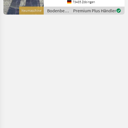
cm Arbeitsbreite 270 cm /
73485 Zöbingen
Transportbreite 252 cm
Bodenbearbeitung
Premium Plus Händler
Neumaschine
Rahmenhöhe 75 cm
/ Evers
Zugbedarf