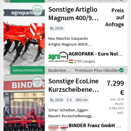
Bodenbear
/ Sonstige
Sonstige Artiglio
Preis
Magnum 400/9
auf
Anfrage
UNUSED 9-tine,
Bj. 2026
4 m wide, 7
Neu Maschio Gaspardo
Artiglio Magnum 400/9
Tiefenlockerer mit 4 m
AGROPARK - Euro Noliker Kft.
Arbeitsbreite, 70 cm
Arbeitstiefe, 9 Zinken,
6765 Csengele
hydraulische
Bodenbearbeitung
Premium Plus Händler
Gebrauchtmaschine
Doppelspikewalze Baujahr:
/ Sonstige
Sonstige EcoLine
2026 Gewicht:
7.299
Kurzscheibenegge
€
GLADIATOR 300
Bj. 2026
1 h
300 cm
inkl. 20 %
MwSt.
6.082,50 €
Schar: Scheiben, Eggen-
exkl.
Bauart: Kurzscheibenegge,
Beleuchtung,
BINDER Franz GmbH & CoKG
Steinsicherung ✨ EcoLine