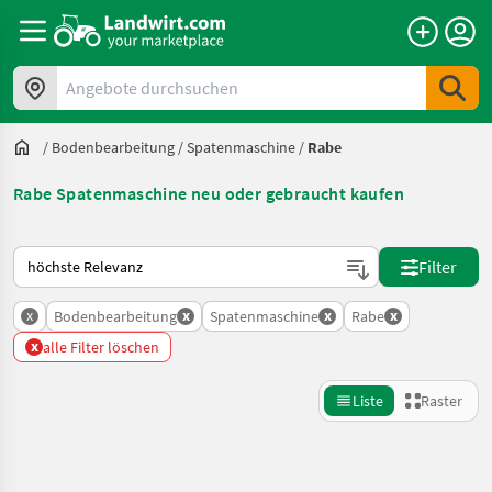
Angebote durchsuchen
/
Bodenbearbeitung
/
Spatenmaschine
/
Rabe
Rabe Spatenmaschine neu oder gebraucht kaufen
So wird auf Landwirt.com sortiert
Filter
x
x
x
x
Bodenbearbeitung
Spatenmaschine
Rabe
x
alle Filter löschen
Liste
Raster