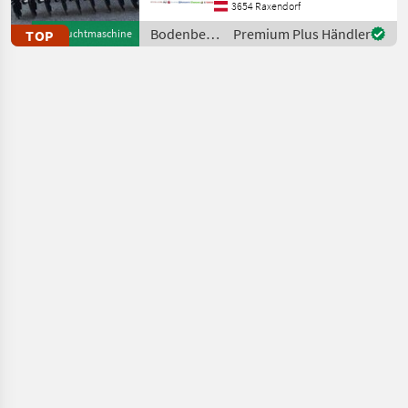
Kurzscheibenegge - AKTION
3654 Raxendorf
✔️ Modell: GLADIATOR 300
Bodenbearbeitung
Premium Plus Händler
TOP
Gebrauchtmaschine
✔️ in serienmäßiger
/ Sonstige
Ausführu