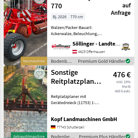
770
auf
Anfrage
Bj. 2026
770 cm
Walzen/Packer-Bauart:
Ackerwalze, Beleuchtung,
Fahrwerk Die Original
Söllinger - Landtechnik GmbH
Prismenwalze! +
Prismenwalze 45/50cm +
4625 Offenhausen
Walzenelemente aus
Bodenbearbeitung
Premium Gold Händler
Neumaschine
Grauguss + Hydraulisch
/ Güttler
Sonstige
Klappung mit D
476 €
Reitplatzplaner,
inkl. 19%
MwSt
Bahnplaner mit
400 € exkl.
Reitplatzplaner mit
Gerätedreieck
Gerätedreieck (11753) 1-
Reihe Zinken, Panierbalken
hinten 2, 40 m breit
Kopf Landmaschinen GmbH
Option: Walze 500, 00 EUR
zzgl. MwSt
77743 Schutterzell
Bodenbearbeitung Sonstige
Bodenbearbeitung
Premium Plus Händler
Gebrauchtmaschine