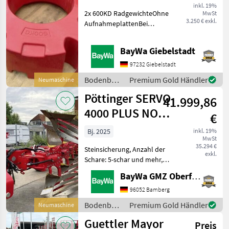
2X600 KG O.AB
inkl. 19%
2x 600KD RadgewichteOhne
MwSt
3.250 € exkl.
AufnahmeplattenBei
Rückfragen stehen wir
Ihnen gerne zur Verfügung.
BayWa Giebelstadt
Bodenbearbeitung Sonstige
Bodenbearbeitungsgeräte
97232 Giebelstadt
Bodenbearbeitung
Premium Gold Händler
Neumaschine
/ Fendt
Pöttinger SERVO
41.999,86
4000 PLUS NOVA
€
5-SCHARIG
Bj. 2025
inkl. 19%
MwSt
35.294 €
Steinsicherung, Anzahl der
exkl.
Schare: 5-schar und mehr,
Scheibensech, hydr.
BayWa GMZ Oberfranken
Schnittbreitenverstellung,
Stützrad, Vorschäler 1
96052 Bamberg
ANBAUACHSE MIT
Bodenbearbeitung
Premium Gold Händler
Neumaschine
DOPPELLAGERUNG1
/ Pöttinger
Guettler Mayor
ANLAGENSCHONER H
Preis