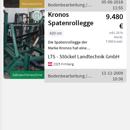
3m. 9 Messerwellen mit
05-06-2018
Neumaschine
Bodenbearbeitung /
einem Messer
11:55
Kronos
Kronos
9.480
Spatenrollegge
€
420 cm
inkl. 20 %
MwSt.
7.900 € exkl.
Die Spatenrollegge der
Marke Kronos hat eine
Arbeitsbreite von 420 cm,
LTS - Stöckel Landtechnik GmbH
die eine effiziente
2325 Himberg
Bodenbearbeitung
ermöglicht. Die Maschine
11-11-2009
Gebrauchtmaschine
Bodenbearbeitung /
verfügt über drei gefederte
10:36
Kronos
Mess