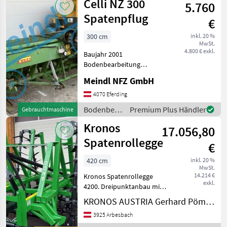
Celli NZ 300
5.760
Spatenpflug
€
300 cm
inkl. 20 %
MwSt.
4.800 € exkl.
Baujahr 2001
Bodenbearbeitung
Spatenmaschine
Meindl NFZ GmbH
4070 Eferding
Bodenbearbeitung
Premium Plus Händler
Gebrauchtmaschine
/ Celli
Kronos
17.056,80
Spatenrollegge
€
420 cm
inkl. 20 %
MwSt.
14.214 €
Kronos Spatenrollegge
exkl.
4200. Dreipunktanbau mit
einer Arbeitsbreite von 4, 2
KRONOS AUSTRIA Gerhard Pömmer e.U.
m. Hydraulisch klappbar für
3925 Arbesbach
eine Transportbreite von 2,