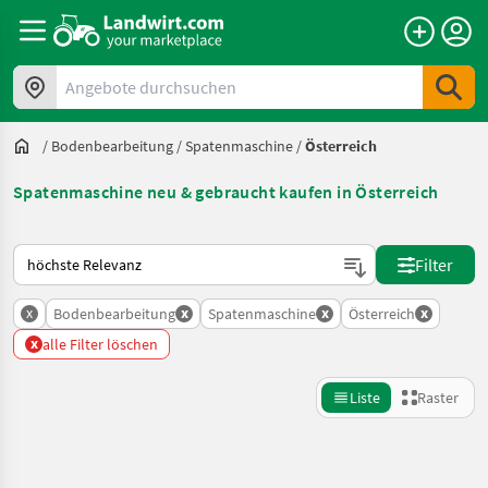
Angebote durchsuchen
/
Bodenbearbeitung
/
Spatenmaschine
/
Österreich
Spatenmaschine neu & gebraucht kaufen in Österreich
So wird auf Landwirt.com sortiert
Filter
x
x
x
x
Bodenbearbeitung
Spatenmaschine
Österreich
x
alle Filter löschen
Liste
Raster