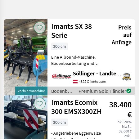
Suche
verfeinern
Imants SX 38
Preis
Kategorie
Land
Filter
3
1
Serie
auf
Anfrage
10
300 cm
AKTUELLER
Zurücksetzen
Ergebnisse
PFAD
anzeigen
Eine Allround-Maschine.
Landtechnik
Bodenbearbeitung und
Saatbettbereitung in einem.
Bodenbearbeitung
Söllinger - Landtechnik GmbH
>mit integrierten, in der
Spatenmaschine
Arbeitstiefe verstellbaren
4625 Offenhausen
Tiefenlockerungszinken
Bodenbearbeitung
Premium Gold Händler
Vorführmaschine
KATEGORIE
>von 15 cm
/ Imants
WÄHLEN
Imants Ecomix
38.400
300 EMSX300ZH
Imants
6
€
300 cm
inkl. 20 %
Celli
2
MwSt.
32.000 €
- Angetriebene Eggenwalze
exkl.
Kronos
2