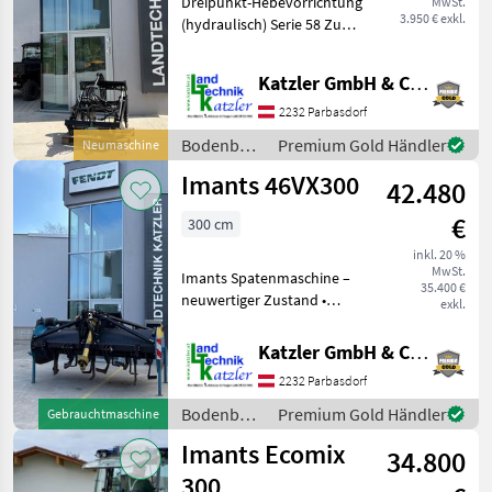
Dreipunkt-Hebevorrichtung
MwSt.
(hydraulisch)
3.950 € exkl.
(hydraulisch) Serie 58 Zum
Serie 58
Verkauf steht eine
hydraulische Dreipunkt-
Katzler GmbH & Co.KG.
Hebevorrichtung Serie 58 in
gutem Zustand. Das
2232 Parbasdorf
System dient zum An
Bodenbearbeitung
Premium Gold Händler
Neumaschine
/ Imants
Imants 46VX300
42.480
€
300 cm
inkl. 20 %
MwSt.
Imants Spatenmaschine –
35.400 €
neuwertiger Zustand •
exkl.
Baujahr: 2021 •
Einsatzfläche: ca. 50 ha •
Katzler GmbH & Co.KG.
Arbeitsbreite: 300 cm •
2232 Parbasdorf
Anzahl Spatenarme: 24 •
Spaten: alle neu Aus
Bodenbearbeitung
Premium Gold Händler
Gebrauchtmaschine
/ Imants
Imants Ecomix
34.800
300