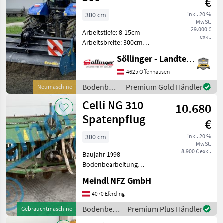
€
300 cm
inkl. 20 %
MwSt.
29.000 €
Arbeitstiefe: 8-15cm
exkl.
Arbeitsbreite: 300cm
Angetriebene Eggenwalze
Söllinger - Landtechnik GmbH
32 Spaten
Bodenbearbeitung
4625 Offenhausen
Spatenmaschine
Bodenbearbeitung
Premium Gold Händler
Neumaschine
/ Imants
Celli NG 310
10.680
Spatenpflug
€
300 cm
inkl. 20 %
MwSt.
8.900 € exkl.
Baujahr 1998
Bodenbearbeitung
Spatenmaschine
Meindl NFZ GmbH
4070 Eferding
Bodenbearbeitung
Premium Plus Händler
Gebrauchtmaschine
/ Celli