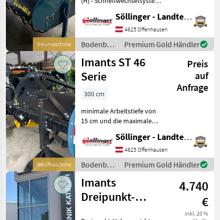
(H) - Schnellwechselsystem
für Spatenblätter (SX) - LED
Söllinger - Landtechnik GmbH
Beleuchtung - Gelenkwelle
MARKTPLATZ
(Walterscheid) mit
4625 Offenhausen
Nockenschaltkupplung -
Marktplatz
Händlerangebote
Kleinanzeigen
Bodenbearbeitung
Premium Gold Händler
Neumaschine
Gebrauchsan
/ Imants
Imants ST 46
Preis
Serie
auf
Anfrage
300 cm
minimale Arbeitstiefe von
15 cm und die maximale
Arbeitstiefe beträgt etwa 35
Söllinger - Landtechnik GmbH
cm > VX Spatenblatt
geeignet für Lehmböden
4625 Offenhausen
Bodenbearbeitung
Bodenbearbeitung
Premium Gold Händler
Neumaschine
Spatenmaschine
/ Imants
Imants
4.740
Dreipunkt-
€
Hebevorrichtung
inkl. 20 %