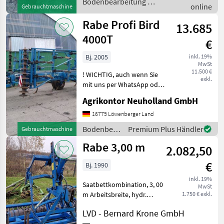
Bodenbearbeitung /
online
Gebrauchtmaschine
Rabe
Rabe Profi Bird
13.685
4000T
€
Bj. 2005
inkl. 19%
MwSt
11.500 €
! WICHTIG, auch wenn Sie
exkl.
mit uns per WhatsApp oder
ähnlich chatten und
Agrikontor Neuholland GmbH
daraufhin Maschinen
kaufen, bitte kontrollieren
16775 Löwenberger Land
Sie die Auftragsbestätigung,
Bodenbearbeitung
Premium Plus Händler
Gebrauchtmaschine
Proforma und auch
/ Rabe
Rabe 3,00 m
2.082,50
€
Bj. 1990
inkl. 19%
Saatbettkombination, 3, 00
MwSt
m Arbeitsbreite, hydr.
1.750 € exkl.
Hubgerüst, Nachläufer:
LVD - Bernard Krone GmbH
Zahnpackerwalze,