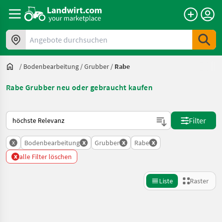
Angebote durchsuchen
/
Bodenbearbeitung
/
Grubber
/
Rabe
Rabe Grubber neu oder gebraucht kaufen
So wird auf Landwirt.com sortiert
Filter
x
x
x
x
Bodenbearbeitung
Grubber
Rabe
x
alle Filter löschen
Liste
Raster