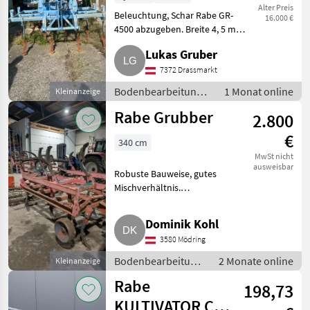
Alter Preis
Beleuchtung, Schar Rabe GR-
16.000 €
4500 abzugeben. Breite 4, 5 m.
Preis VHB. Bodenbearbeitung
Lukas Gruber
Grubber
7372 Drassmarkt
Bodenbearbeitung /
1 Monat online
Kleinanzeige
Grubber
Rabe Grubber
2.800
€
340 cm
MwSt nicht
ausweisbar
Robuste Bauweise, gutes
Mischverhältnis.
Bodenbearbeitung Grubber
Dominik Kohl
3580 Mödring
Bodenbearbeitung
2 Monate online
Kleinanzeige
/ Grubber
Rabe
198,73
KULTIVATOR CA.