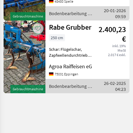
Bodenbearbeitung Grubber
48480 Spelle
20-01-2026
Bodenbearbeitung /
09:59
Gebrauchtmaschine
Rabe
Rabe Grubber
2.400,23
€
250 cm
inkl. 19%
Schar: Flügelschar,
MwSt
Zapfwellendurchtrieb
2.017 € exkl.
Bodenbearbeitung Grubber
Agroa Raiffeisen eG
75031 Eppingen
26-02-2025
Bodenbearbeitung /
04:23
Gebrauchtmaschine
Rabe