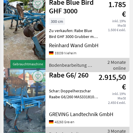
Rabe Blue Bird
1.785
GHF 3000
€
300 cm
inkl. 19%
MwSt
1.500 € exkl.
Zu verkaufen: Rabe Blue
Bird GHF 3000 Grubber mit
7 Flügelscharen inkl.
Reinhard Wand GmbH
Doppelherzscharen,
33039 Nieheim
Mischscheiben und
Rohrstabwalze.
2 Monate
Gebrauchtmaschine
Bodenbearbeitung /
Arbeitsbreite: 3, 00 m 7
online
Rabe
Zinken Rohrs
Rabe G6/ 260
2.915,50
€
Schar: Doppelherzschar
inkl. 19%
Raabe G6/260 MAS331810
MwSt
Preis gilt für vorhandenen
2.450 € exkl.
Zustand. Angebot
GREVING Landtechnik GmbH
freibleibend. Irrtümer,
Änderungen und
48268 Greven
Zwischenverkauf
3 Monate
vorbehalten. Alle A