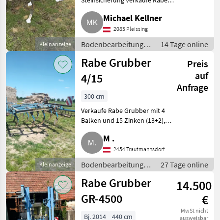
Steinsicherung Verkaufe Rabe
Grubber 2, 5 m.
Köckerling
Michael Kellner
Bodenbearbeitung Grubber
2083 Pleissing
Lemken
Bodenbearbeitung /
14 Tage online
Kleinanzeige
Grubber
Amazone
Rabe Grubber
Preis
auf
4/15
Pöttinger
Anfrage
300 cm
Alle 51
anzeigen
Verkaufe Rabe Grubber mit 4
Balken und 15 Zinken (13+2),
MARKTPLATZ
Rahmen nicht geschweißt oder
M .
gerissen. Einsatzbereit in gutem
Marktplatz
Händlerangebote
Kleinanzeigen
Zustand. Bodenbearbeitung
2454 Trautmannsdorf
Grubber
Bodenbearbeitung /
27 Tage online
Kleinanzeige
Grubber
Rabe Grubber
14.500
GR-4500
€
MwSt nicht
Bj. 2014
440 cm
ausweisbar