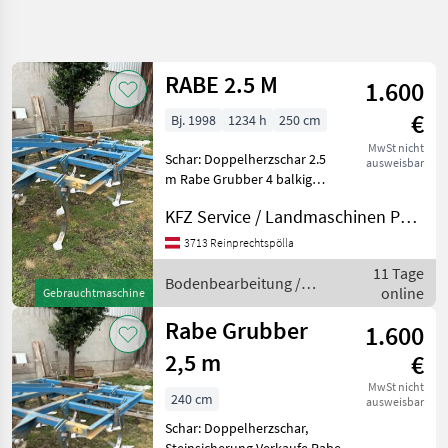
Suche
verfeinern
RABE 2.5 M
1.600
Kategorie
Land
Filter
4
€
Bj. 1998
1234 h
250 cm
12
MwSt nicht
AKTUELLER
Schar: Doppelherzschar 2.5
Zurücksetzen
Ergebnisse
ausweisbar
PFAD
m Rabe Grubber 4 balkig
anzeigen
Doppelherzschar /
Landtechnik
KFZ Service / Landmaschinen Philipp Manhart
Flügelschar Zustreicher
Bodenbearbeitung
Flachstabwalze
3713 Reinprechtspölla
Bodenbearbeitung Grubber
Grubber
11 Tage
Bodenbearbeitung /
Rabe
online
Gebrauchtmaschine
Rabe
Rabe Grubber
1.600
KATEGORIE
WÄHLEN
2,5 m
€
Rabe
MwSt nicht
240 cm
ausweisbar
Schar: Doppelherzschar,
Horsch