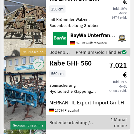
€
2,5M
250 cm
inkl. 19%
MwSt
167 € exkl.
mit Krümmler-Walzen.
Bodenbearbeitung Grubber
BayWa Unterfranken
97618 Wülfershausen
Bodenbearbeitung
Premium Gold Händler
Neumaschine
/ Rabe
Rabe GHF 560
7.021
€
560 cm
inkl. 19%
Steinsicherung
MwSt
Hydraulische Klappung,
5.900 € exkl.
Heckanbau ________
MERKANTIL Export-Import GmbH
Bodenbearbeitung Grubber
17094 Pragsdorf
1 Monat
Bodenbearbeitung /
online
Gebrauchtmaschine
Rabe