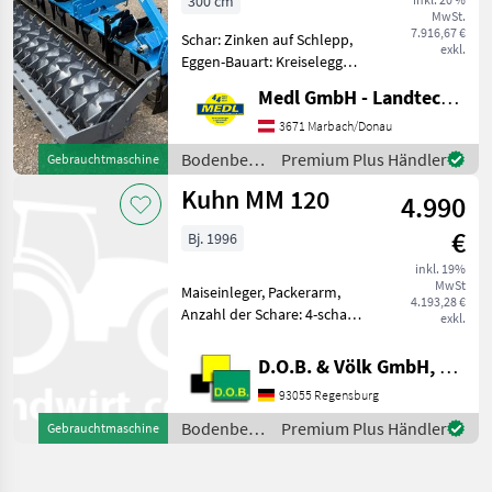
300 cm
MwSt.
7.916,67 €
Schar: Zinken auf Schlepp,
exkl.
Eggen-Bauart: Kreiselegge,
Zapfwellendurchtrieb
Medl GmbH - Landtechnik Großhandel
Sicma ERS 3000 Kreiselegge
bis 150Ps NEUE Zinken
3671 Marbach/Donau
NEUE Lager und Simmering
Bodenbearbeitung
Premium Plus Händler
Gebrauchtmaschine
Getriebe servi
/ Sicma
Kuhn MM 120
4.990
€
Bj. 1996
inkl. 19%
MwSt
Maiseinleger, Packerarm,
4.193,28 €
Anzahl der Schare: 4-schar,
exkl.
Scheibensech, Stützrad,
Vorschäler Zustand: Gut
D.O.B. & Völk GmbH, Filiale Regensburg
Wecker Schollencracker
93055 Regensburg
Bodenbearbeitung Pflüge
Bodenbearbeitung
Premium Plus Händler
Gebrauchtmaschine
/ Kuhn