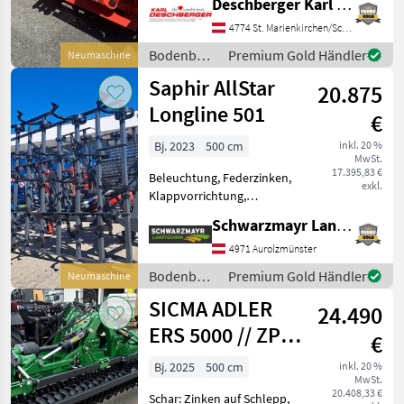
Deschberger Karl Landtechnik GesmbH & Co KG
Maschio DM-Classic 3000
Combi2 Kreiselegge für
4774 St. Marienkirchen/Schärding
Traktore bis 180 PS mit
Bodenbearbeitung
Premium Gold Händler
Neumaschine
Ölbad-Wechselgetriebe
/ Maschio
Saphir AllStar
20.875
Longline 501
€
Bj. 2023
500 cm
inkl. 20 %
MwSt.
17.395,83 €
Beleuchtung, Federzinken,
exkl.
Klappvorrichtung,
Nachlaufeinrichtung,
Schwarzmayr Landtechnik GmbH - Aurolzmünster
Scharspitzen,
Steinsicherung Nr. 62547
4971 Aurolzmünster
Grubber - mti 3-
Bodenbearbeitung
Premium Gold Händler
Neumaschine
Punktanbau Kat 2. und Kat.
/ Saphir
SICMA ADLER
3 - mit 5, 0m Arbe
24.490
ERS 5000 // ZPW
€
460
Bj. 2025
500 cm
inkl. 20 %
MwSt.
20.408,33 €
Schar: Zinken auf Schlepp,