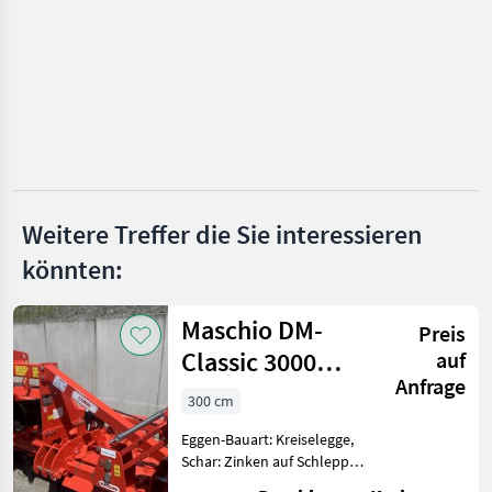
Howard
Maschio
Celli
Kuhn
Vigolo
Weitere Treffer die Sie interessieren
Alle 41
könnten:
anzeigen
Maschio DM-
MARKTPLATZ
Preis
Classic 3000
auf
Marktplatz
Händlerangebote
Kleinanzeigen
Anfrage
Combi2
300 cm
Kreiselegge
Eggen-Bauart: Kreiselegge,
Schar: Zinken auf Schlepp,
Zapfwellendurchtrieb