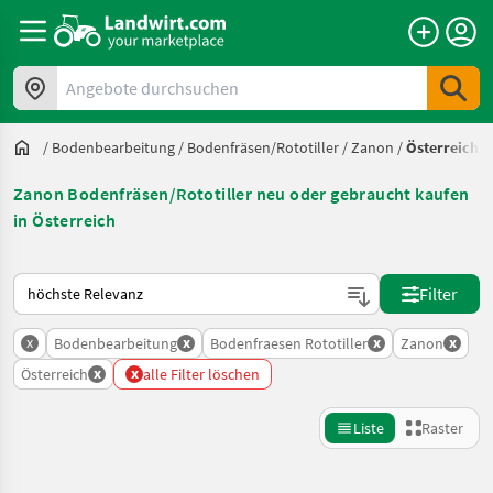
Angebote durchsuchen
/
Bodenbearbeitung
/
Bodenfräsen/Rototiller
/
Zanon
/
Österreich
Zanon Bodenfräsen/Rototiller neu oder gebraucht kaufen
in Österreich
So wird auf Landwirt.com sortiert
Filter
x
x
x
x
Bodenbearbeitung
Bodenfraesen Rototiller
Zanon
x
x
Österreich
alle Filter löschen
Liste
Raster