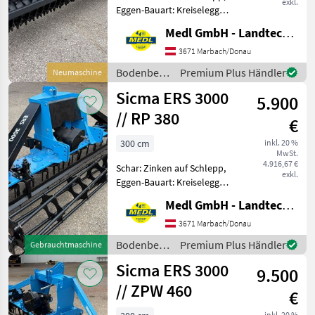
exkl.
Eggen-Bauart: Kreiselegge,
Beleuchtung,
Medl GmbH - Landtechnik Großhandel
Klappvorrichtung Sicma
Adler ERS 5000 Kreiselegge
3671 Marbach/Donau
SONDEREDITION GREEN-
Bodenbearbeitung
Premium Plus Händler
Neumaschine
LINE Klappbare Kreiselegge
/ Sicma
Sicma ERS 3000
h
5.900
// RP 380
€
300 cm
inkl. 20 %
MwSt.
4.916,67 €
Schar: Zinken auf Schlepp,
exkl.
Eggen-Bauart: Kreiselegge,
Zapfwellendurchtrieb
Medl GmbH - Landtechnik Großhandel
Sicma ERS 3000 Kreiselegge
bis 150Ps NEUE Zinken
3671 Marbach/Donau
NEUE Lager und Simmering
Bodenbearbeitung
Premium Plus Händler
Gebrauchtmaschine
Getriebe servi
/ Sicma
Sicma ERS 3000
9.500
// ZPW 460
€
inkl. 20 %