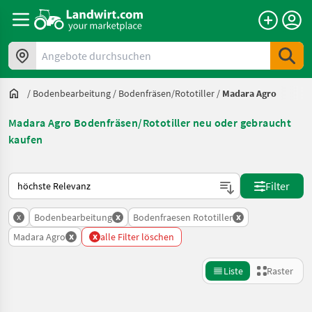
Angebote durchsuchen
/
Bodenbearbeitung
/
Bodenfräsen/Rototiller
/
Madara Agro
Madara Agro Bodenfräsen/Rototiller neu oder gebraucht
kaufen
So wird auf Landwirt.com sortiert
Filter
x
x
x
Bodenbearbeitung
Bodenfraesen Rototiller
x
x
Madara Agro
alle Filter löschen
Liste
Raster