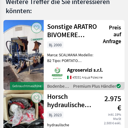
Weitere Treffer die Sie interessieren
könnten:
Sonstige ARATRO
Preis
BIVOMERE
auf
Anfrage
SCALMANA B2
Bj. 2000
Marca: SCALMANA Modello:
B2 Tipo: PORTATO
Spostamento: IDRAULICO
Agroservizi s.r.l.
Ruota: DI PROFONDITÀ
Versoi: FERRO Corpi: 2
45031 Arquà Polesine
Condizioni: DISCRETE
Bodenbearbeitung
Premium Plus Händler
Gebrauchtmaschine
Bodenbearbeitung Pflüge
/ Sonstige
Horsch
2.975
hydraulische
€
Tiefenverstellung
Bj. 2023
inkl. 19%
MwSt
2.500 € exkl.
hydraulische