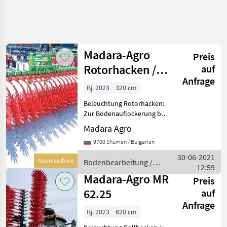
Suche
verfeinern
Madara-Agro
Preis
Kategorie
Land
Filter
4
Rotorhacken /
auf
Anfrage
MR 32
3
Bj. 2023
320 cm
AKTUELLER
Zurücksetzen
Ergebnisse
PFAD
Beleuchtung Rotorhacken:
anzeigen
Zur Bodenauflockerung bei
Landtechnik
verschleimten Böden oder
Madara Agro
Bodenbearbeitung
trockenen verkrusteten
9700 Shumen / Bulgarien
Bodenfraesen
Böden. Effektive &
Rototiller
Kulturschonende
30-06-2021
Neumaschine
Bodenbearbeitung /
Beikrautregulierung.
Madara
12:59
Madara Agro
Agro
Krustenb
Madara-Agro MR
Preis
62.25
auf
KATEGORIE
WÄHLEN
Anfrage
Bj. 2023
620 cm
Madara Agro