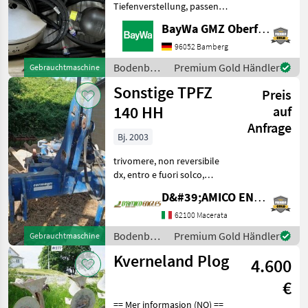
Tiefenverstellung, passend
zu Horsch Joker 5 CT,
BayWa GMZ Oberfranken
Baujahr 2023Diese
Maschine wird auf www.ab-
96052 Bamberg
auction.com versteigert.
Bodenbearbeitung
Premium Gold Händler
Gebrauchtmaschine
Bodenbearbeitung Sonstige
/ Horsch
Sonstige TPFZ
Bodenbearbe
Preis
140 HH
auf
Anfrage
Bj. 2003
trivomere, non reversibile
dx, entro e fuori solco,
ruota di profondità,
D&#39;AMICO ENGLES SRL
avanvomeri a disco, peso:
13, 60 qli, anno: 2003
62100 Macerata
Bodenbearbeitung Pflüge
Bodenbearbeitung
Premium Gold Händler
Gebrauchtmaschine
/ Corma
Kverneland Plog
4.600
€
== Mer informasjon (NO) ==