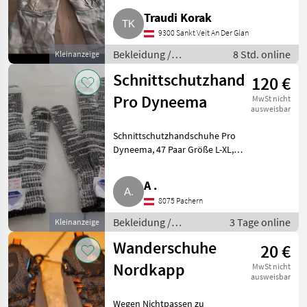
Traudi Korak
9300 Sankt Veit An Der Glan
Bekleidung /
8 Std. online
Kleinanzeige
Forstbekleidung
Schnittschutzhandschuhe
120 €
Pro Dyneema
MwSt nicht
ausweisbar
Schnittschutzhandschuhe Pro
Dyneema, 47 Paar Größe L-XL,
58 Paar Größe M. Bekleidung
Bekleidung Sonstiges
A .
8075 Pachern
Bekleidung /
3 Tage online
Kleinanzeige
Bekleidung Sonstiges
Wanderschuhe
20 €
Nordkapp
MwSt nicht
ausweisbar
Wegen Nichtpassen zu