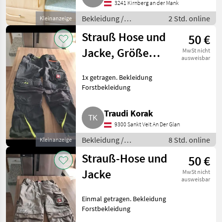
3241 Kirnberg an der Mank
Sonstiges
Bekleidung /
2 Std. online
Kleinanzeige
Bekleidung Sonstiges
Strauß Hose und
50 €
Jacke, Größe
MwSt nicht
ausweisbar
110 bis 116
1x getragen. Bekleidung
Forstbekleidung
Traudi Korak
9300 Sankt Veit An Der Glan
Bekleidung /
8 Std. online
Kleinanzeige
Forstbekleidung
Strauß-Hose und
50 €
Jacke
MwSt nicht
ausweisbar
Einmal getragen. Bekleidung
Forstbekleidung