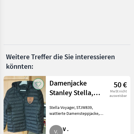
Meindl
MARKTPLATZ
Marktplatz
Händlerangebote
Kleinanzeigen
Weitere Treffer die Sie interessieren
könnten:
Damenjacke
50 €
Stanley Stella,
MwSt nicht
ausweisbar
Gr. M, Stella
Stella Voyager, STJW839,
Voyager
wattierte Damensteppjacke,
STJW839
Größe M, Farbe Schwarz,
Kapuze abnehmbar, beschriftet.
V .
Bekleidung Bekleidung