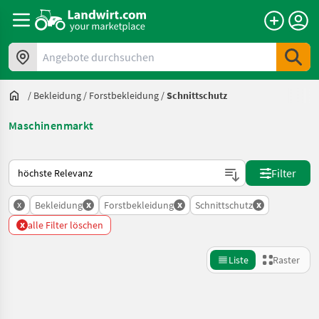
Angebote durchsuchen
/
Bekleidung
/
Forstbekleidung
/
Schnittschutz
Maschinenmarkt
So wird auf Landwirt.com sortiert
Filter
x
x
x
x
Bekleidung
Forstbekleidung
Schnittschutz
x
alle Filter löschen
Liste
Raster