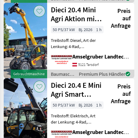
/ JCB
Dieci 20.4 Mini
Preis
Agri Aktion mit
auf
Anfrage
Österreichpaket
50 PS/37 kW
Bj. 2026
1 h
Treibstoff: Diesel, Art der
Lenkung: 4-Rad,
Abgasstufe: -/Stage V,
Amselgruber Landtechnik GmbH
Getriebeart Landmaschine:
Hydrostatgetriebe, hydr.
5121 Tarsdorf
Werkzeugverriegelung,
Baumaschinen
Premium Plus Händler
Gebrauchtmaschine
Heizung, Sitzfederung,
/ Dieci
Dieci 20.4 E Mini
Zusatzgew
Preis
Agri Smart
auf
Anfrage
ELEKTRO
50 PS/37 kW
Bj. 2026
1 h
Teleskoplader
Treibstoff: Elektrisch, Art
TOP
der Lenkung: 4-Rad,
Getriebeart Landmaschine:
Amselgruber Landtechnik GmbH
Hydrostatgetriebe, hydr.