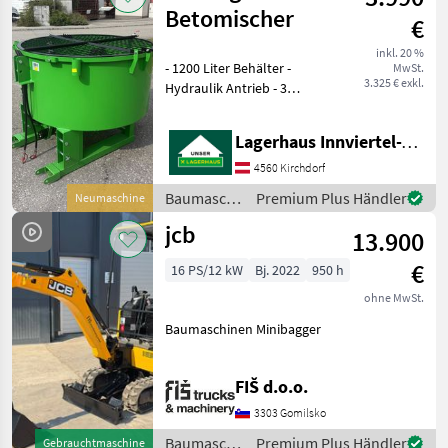
SKIDDATENBESCHEINIGUNG
Betomischer
€
BRD 20 KMDRUCKFREIER
inkl. 20 %
- 1200 Liter Behälter -
MwSt.
3.325 € exkl.
Hydraulik Antrieb - 3
Punktanbau -
Stapleraufnahme -
Lagerhaus Innviertel-Traunviertel-Urfahr eGen, Kirchdorf
Auslaufschieber hinten und
rechts - Auslaufrutsche -
4560 Kirchdorf
Sackaufreißer
Baumaschinen
Premium Plus Händler
Neumaschine
/ Sonstige
jcb
13.900
€
16 PS/12 kW
Bj. 2022
950 h
ohne MwSt.
Baumaschinen Minibagger
FIŠ d.o.o.
3303 Gomilsko
Baumaschinen
Premium Plus Händler
Gebrauchtmaschine