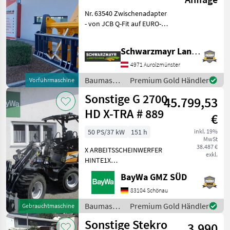
Fit auf EURO
Nr. 63540 Zwischenadapter
- von JCB Q-Fit auf EURO-
Aufnahme - mit zentraler
Verriegelung - mit 3, 0to.
Schwarzmayr Landtechnik GmbH - Aurolzmünster
Tragkraft VFG-gebraucht
Das Verkaufsteam der Fa.
4971 Aurolzmünster
Baumaschinen
Premium Gold Händler
Vorführmaschine
/ Sonstige
Sonstige G 2700
45.799,53
HD X-TRA # 889
€
50 PS/37 kW
151 h
inkl. 19%
MwSt
38.487 €
X ARBEITSSCHEINWERFER
exkl.
HINTE1X
ARBEITSSCHEINWERFER
BayWa GMZ SÜD
VORNE1X
HECKGEWICHTSPLATTE 62
83104 Schönau
KG1X
Baumaschinen
Premium Gold Händler
Gebrauchtmaschine
HYDRAULIKKREISLAUF
/ Sonstige
Sonstige Stekro
DPPPEL31X15.50-15
3.990