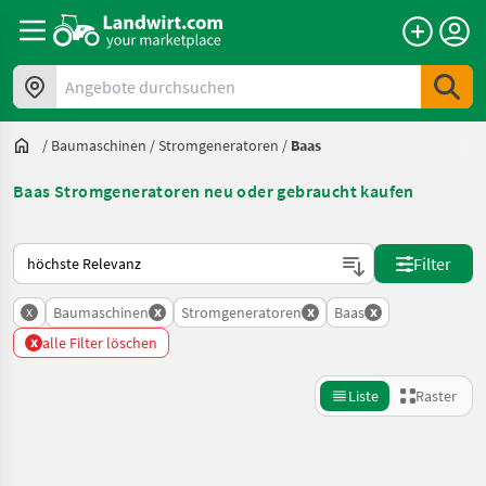
Angebote durchsuchen
/
Baumaschinen
/
Stromgeneratoren
/
Baas
Baas Stromgeneratoren neu oder gebraucht kaufen
So wird auf Landwirt.com sortiert
Filter
x
x
x
x
Baumaschinen
Stromgeneratoren
Baas
x
alle Filter löschen
Liste
Raster