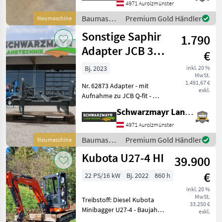
das Gerät/Maschine gerne
4971 Aurolzmünster
und bittet um T
Baumaschinen
Premium Gold Händler
Neumaschine
/ Merlo
Sonstige Saphir
1.790
Adapter JCB 3-
€
Punkt
Bj. 2023
inkl. 20 %
MwSt.
1.491,67 €
Nr. 62873 Adapter - mit
exkl.
Aufnahme zu JCB Q-fit - mit
Kat 3
Schwarzmayr Landtechnik GmbH - Aurolzmünster
Unterlenkerfanghacken
verschiebbar von KAT 2 auf
4971 Aurolzmünster
KAT 3 - mit Gabel für
Baumaschinen
Premium Gold Händler
Neumaschine
Oberlenker Das Verkaufste
/ Sonstige
Kubota U27-4 HI
39.900
€
22 PS/16 kW
Bj. 2022
860 h
inkl. 20 %
MwSt.
Treibstoff: Diesel Kubota
33.250 €
Minibagger U27-4 - Baujahr
exkl.
2022 - Einsatzgewicht 2, 7t -