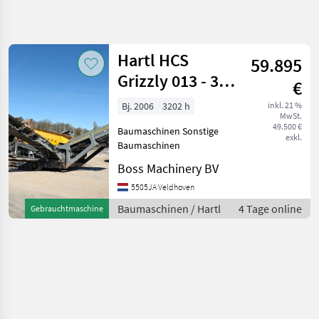
Suche
verfeinern
Hartl HCS
59.895
Kategorie
Land
Filter
4
Grizzly 013 - 3
€
Conveyors / Only
1
Bj. 2006
3202 h
inkl. 21 %
AKTUELLER
Zurücksetzen
Ergebnisse
MwSt.
3202 Hours!
PFAD
49.500 €
anzeigen
Baumaschinen Sonstige
exkl.
Bautechnik
Baumaschinen
Baumaschinen
Boss Machinery BV
Sonstige
5505JA Veldhoven
Baumaschinen
Baumaschinen / Hartl
4 Tage online
Gebrauchtmaschine
Hartl
KATEGORIE
WÄHLEN
Hartl
Komatsu