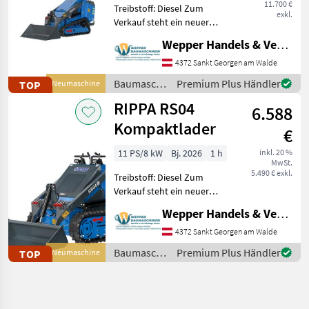
11.700 €
Treibstoff: Diesel Zum
exkl.
Verkauf steht ein neuer
RIPPA RS06 Kompaktlader –
Wepper Handels & Vermietungs GmbH
kompakt, leistungsstark
und vielseitig einsetzbar.
4372 Sankt Georgen am Walde
Der RS06 eignet sich
Baumaschinen
Premium Plus Händler
TOP
Neumaschine
hervorragend für
/ Rippa
RIPPA RS04
6.588
Kompaktlader
€
11 PS/8 kW
Bj. 2026
1 h
inkl. 20 %
MwSt.
5.490 € exkl.
Treibstoff: Diesel Zum
Verkauf steht ein neuer
RIPPA RS04 Kompaktlader –
Wepper Handels & Vermietungs GmbH
extrem kompakt, wendig
und vielseitig einsetzbar.
4372 Sankt Georgen am Walde
Der RS04 eignet sich
Baumaschinen
Premium Plus Händler
TOP
Neumaschine
hervorragend für L
/ Rippa