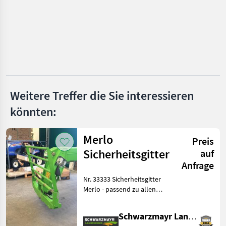
CAT
Geel
Mitsubishi
Volvo
Weitere Treffer die Sie interessieren
Alle 31
könnten:
anzeigen
Merlo
MARKTPLATZ
Preis
Sicherheitsgitter
auf
Marktplatz
Händlerangebote
Kleinanzeigen
Anfrage
Nr. 33333 Sicherheitsgitter
Merlo - passend zu allen
Merlo Modellen Das
Verkaufsteam der Fa.
Schwarzmayr Landtechnik GmbH - Aurolzmünster
Schwarzmayr zeigt Ihnen