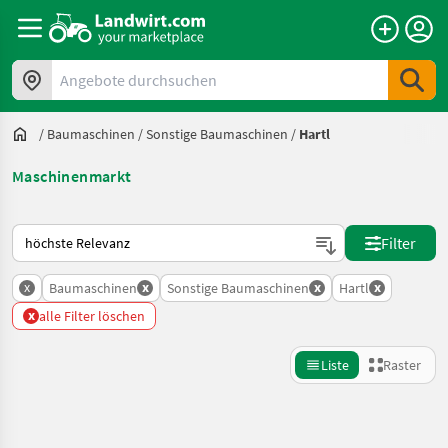
Angebote durchsuchen
/
Baumaschinen
/
Sonstige Baumaschinen
/
Hartl
Maschinenmarkt
So wird auf Landwirt.com sortiert
Filter
x
x
x
x
Baumaschinen
Sonstige Baumaschinen
Hartl
x
alle Filter löschen
Liste
Raster