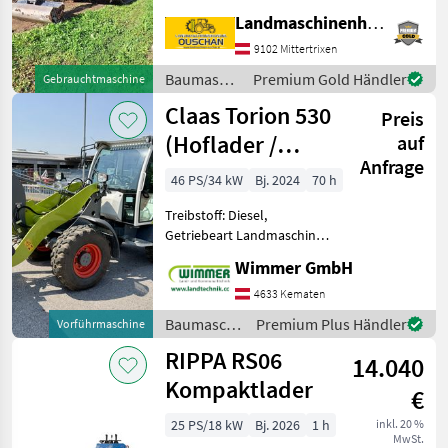
Powertilt - hydr.
Landmaschinenhandel Ouschan Anton
Schnellwechsler -
9102 Mittertrixen
Böschungslöffel 100cm -
Zahnlöffel 70cm
Baumaschinen
Premium Gold Händler
Gebrauchtmaschine
/ Kubota
Claas Torion 530
Preis
(Hoflader /
auf
Anfrage
Radlader)
46 PS/34 kW
Bj. 2024
70 h
Treibstoff: Diesel,
Getriebeart Landmaschine:
Hydrostatgetriebe, hydr.
Wimmer GmbH
Geräteverriegelung, Kabine,
Klimaanlage, Zusatz-
4633 Kematen
Hydraulikkreis Der neue
Baumaschinen
Premium Plus Händler
Vorführmaschine
CLAAS TORION 530
/ Claas
RIPPA RS06
Radlader ü
14.040
Kompaktlader
€
25 PS/18 kW
Bj. 2026
1 h
inkl. 20 %
MwSt.